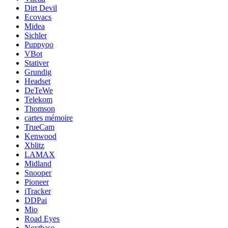
Dirt Devil
Ecovacs
Midea
Sichler
Puppyoo
VBot
Stativer
Grundig
Headset
DeTeWe
Telekom
Thomson
cartes mémoire
TrueCam
Kenwood
Xblitz
LAMAX
Midland
Snooper
Pioneer
iTracker
DDPai
Mio
Road Eyes
Nextbase