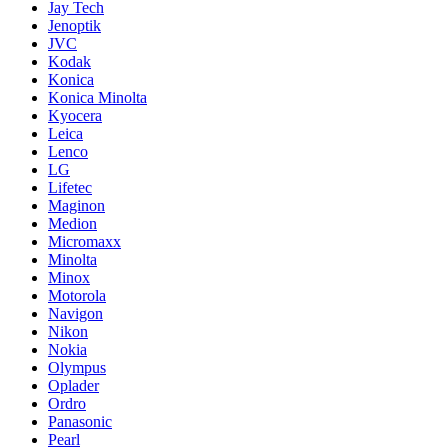
Jay Tech
Jenoptik
JVC
Kodak
Konica
Konica Minolta
Kyocera
Leica
Lenco
LG
Lifetec
Maginon
Medion
Micromaxx
Minolta
Minox
Motorola
Navigon
Nikon
Nokia
Olympus
Oplader
Ordro
Panasonic
Pearl