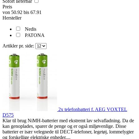
Sofort lieferbar
Preis
von
50.92
bis
67.91
Hersteller
Nedis
PATONA
Artikler pr. side:
2x telefonbatteri f. AEG VOXTEL
D575
Klar til brug NiMH-batterier med ekstremt lav selvafladning. Da de
kan genoplades, sparer de penge og er også miljøvenlige. Disse
batterier er især velegnede til DECT-telefoner, legetøj, lommelygter
og forskellige elektriske enheder,...