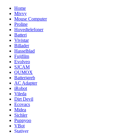
Home
Mivvy
Mouse Computer
Proline
Hovedtelefoner
Batteri
Vivistar
Billader
Hasselblad
Fujifilm
Evolveo
SJCAM
QUMOX
Batterigreb
AC Adapter
iRobot
Vileda
Dirt Devil
Ecovacs
Midea
Sichler
Puppyoo
VBot
Stativer