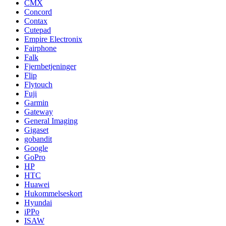
CMX
Concord
Contax
Cutepad
Empire Electronix
Fairphone
Falk
Fjernbetjeninger
Flip
Flytouch
Fuji
Garmin
Gateway
General Imaging
Gigaset
gobandit
Google
GoPro
HP
HTC
Huawei
Hukommelseskort
Hyundai
iPPo
ISAW