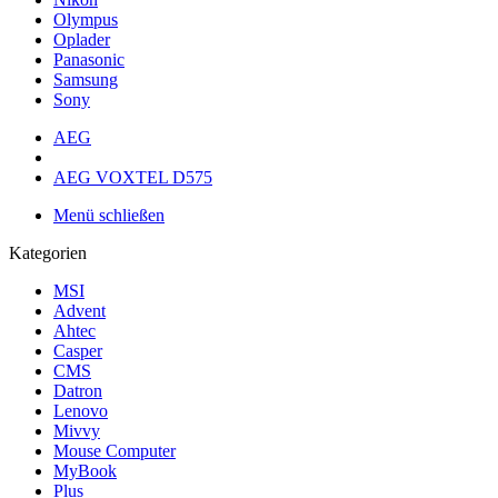
Olympus
Oplader
Panasonic
Samsung
Sony
AEG
AEG VOXTEL D575
Menü schließen
Kategorien
MSI
Advent
Ahtec
Casper
CMS
Datron
Lenovo
Mivvy
Mouse Computer
MyBook
Plus