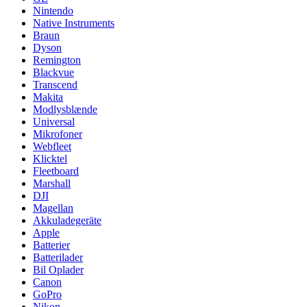
Nintendo
Native Instruments
Braun
Dyson
Remington
Blackvue
Transcend
Makita
Modlysblænde
Universal
Mikrofoner
Webfleet
Klicktel
Fleetboard
Marshall
DJI
Magellan
Akkuladegeräte
Apple
Batterier
Batterilader
Bil Oplader
Canon
GoPro
Nikon