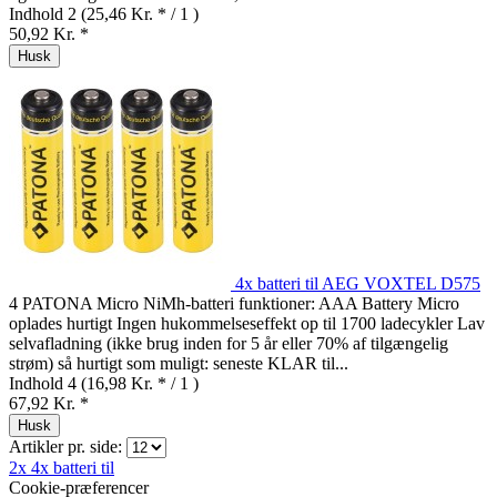
Indhold
2
(25,46 Kr. * / 1 )
50,92 Kr. *
Husk
4x batteri til AEG VOXTEL D575
4 PATONA Micro NiMh-batteri funktioner: AAA Battery Micro
oplades hurtigt Ingen hukommelseseffekt op til 1700 ladecykler Lav
selvafladning (ikke brug inden for 5 år eller 70% af tilgængelig
strøm) så hurtigt som muligt: seneste KLAR til...
Indhold
4
(16,98 Kr. * / 1 )
67,92 Kr. *
Husk
Artikler pr. side:
2x
4x batteri til
Cookie-præferencer