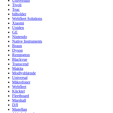
Universum
Tivoli
Teac
bilholder
Webfleet Solutions
Xiaomi
Uniden
GE
Nintendo
Native Instruments
Braun
Dyson
Remington
Blackvue
Transcend
Makita
Modlysblænde
Universal
Mikrofoner
Webfleet
Klicktel
Fleetboard
Marshall
DJI
Magellan