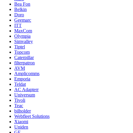
Bea Fon
Belkin
Doro
Geemarc
ITT
MaxCom
Olympia
Simvalley
Tiptel
Topcom
Caterpillar
filterpatron
AVM
Amplicomms
Emporia
Teldat
AC Adapterr
Universum
Tivoli
Teac
bilholder
Webfleet Solutions
Xiaomi
Uniden
GE