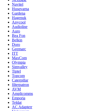
Navitel
Husqvarna
Gardena
Hagenuk
Anycool
Audioline
Auro
Bea Fon
Belkin
Doro
Geemarc
ITT
MaxCom
Olympia
Simvalley
Tiptel
Topcom
Caterpillar
filterpatron
AVM
Amplicomms
Emporia
Teldat
AC Adapterr