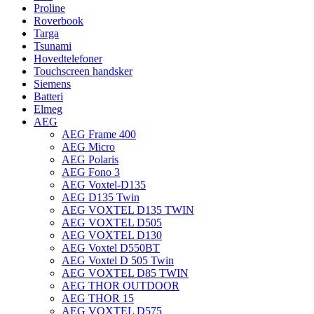
Proline
Roverbook
Targa
Tsunami
Hovedtelefoner
Touchscreen handsker
Siemens
Batteri
Elmeg
AEG
AEG Frame 400
AEG Micro
AEG Polaris
AEG Fono 3
AEG Voxtel-D135
AEG D135 Twin
AEG VOXTEL D135 TWIN
AEG VOXTEL D505
AEG VOXTEL D130
AEG Voxtel D550BT
AEG Voxtel D 505 Twin
AEG VOXTEL D85 TWIN
AEG THOR OUTDOOR
AEG THOR 15
AEG VOXTEL D575