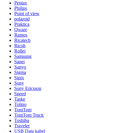
Pentax
Philips
Point of view
polaroid
Praktica
Qware
Ramos
Ricatech
Ricoh
Rollei
Samsung
Sanei
Sanyo
Sigma
Sipix
Sony
Sony Ericsson
Speed
Taske
Tolino
TomTom
TomTom Truck
Toshiba
Traveler
USB Data kabel