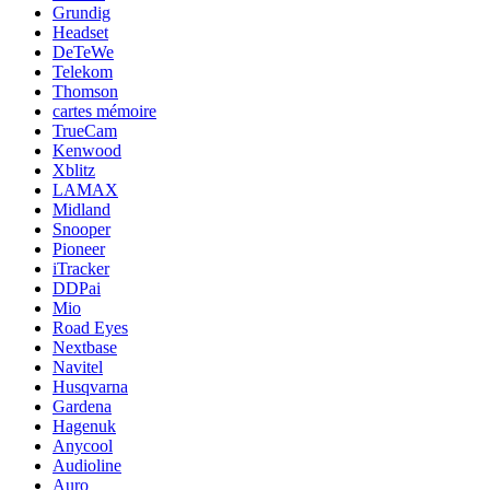
Grundig
Headset
DeTeWe
Telekom
Thomson
cartes mémoire
TrueCam
Kenwood
Xblitz
LAMAX
Midland
Snooper
Pioneer
iTracker
DDPai
Mio
Road Eyes
Nextbase
Navitel
Husqvarna
Gardena
Hagenuk
Anycool
Audioline
Auro