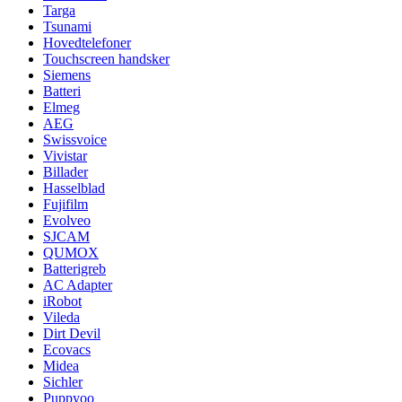
Targa
Tsunami
Hovedtelefoner
Touchscreen handsker
Siemens
Batteri
Elmeg
AEG
Swissvoice
Vivistar
Billader
Hasselblad
Fujifilm
Evolveo
SJCAM
QUMOX
Batterigreb
AC Adapter
iRobot
Vileda
Dirt Devil
Ecovacs
Midea
Sichler
Puppyoo