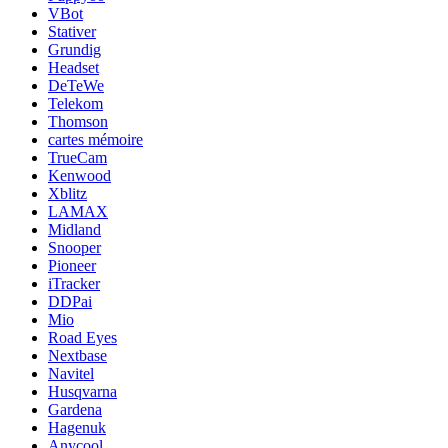
VBot
Stativer
Grundig
Headset
DeTeWe
Telekom
Thomson
cartes mémoire
TrueCam
Kenwood
Xblitz
LAMAX
Midland
Snooper
Pioneer
iTracker
DDPai
Mio
Road Eyes
Nextbase
Navitel
Husqvarna
Gardena
Hagenuk
Anycool