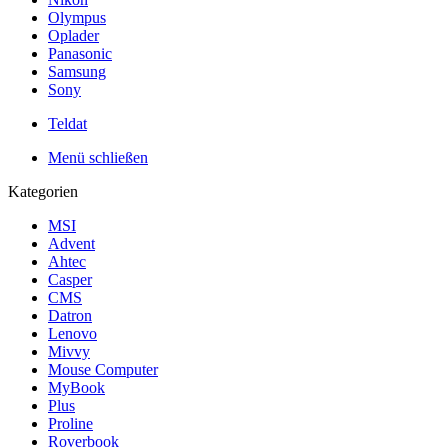
Olympus
Oplader
Panasonic
Samsung
Sony
Teldat
Menü schließen
Kategorien
MSI
Advent
Ahtec
Casper
CMS
Datron
Lenovo
Mivvy
Mouse Computer
MyBook
Plus
Proline
Roverbook