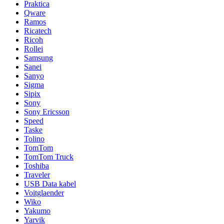
Praktica
Qware
Ramos
Ricatech
Ricoh
Rollei
Samsung
Sanei
Sanyo
Sigma
Sipix
Sony
Sony Ericsson
Speed
Taske
Tolino
TomTom
TomTom Truck
Toshiba
Traveler
USB Data kabel
Voitglaender
Wiko
Yakumo
Yarvik