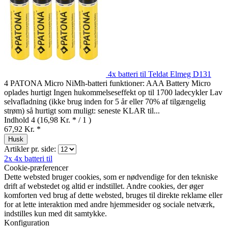
4x batteri til Teldat Elmeg D131
4 PATONA Micro NiMh-batteri funktioner: AAA Battery Micro
oplades hurtigt Ingen hukommelseseffekt op til 1700 ladecykler Lav
selvafladning (ikke brug inden for 5 år eller 70% af tilgængelig
strøm) så hurtigt som muligt: seneste KLAR til...
Indhold
4
(16,98 Kr. * / 1 )
67,92 Kr. *
Husk
Artikler pr. side:
2x
4x batteri til
Cookie-præferencer
Dette websted bruger cookies, som er nødvendige for den tekniske
drift af webstedet og altid er indstillet. Andre cookies, der øger
komforten ved brug af dette websted, bruges til direkte reklame eller
for at lette interaktion med andre hjemmesider og sociale netværk,
indstilles kun med dit samtykke.
Konfiguration