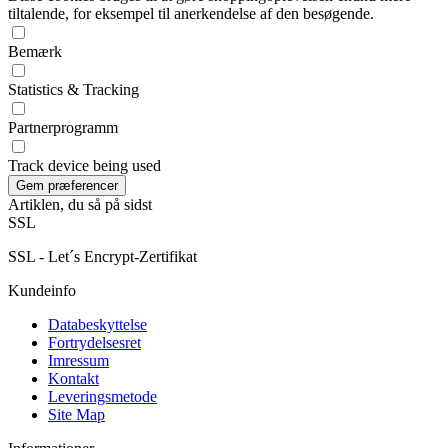
tiltalende, for eksempel til anerkendelse af den besøgende.
Bemærk
Statistics & Tracking
Partnerprogramm
Track device being used
Artiklen, du så på sidst
SSL
SSL - Let´s Encrypt-Zertifikat
Kundeinfo
Databeskyttelse
Fortrydelsesret
Imressum
Kontakt
Leveringsmetode
Site Map