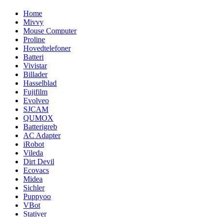
Home
Mivvy
Mouse Computer
Proline
Hovedtelefoner
Batteri
Vivistar
Billader
Hasselblad
Fujifilm
Evolveo
SJCAM
QUMOX
Batterigreb
AC Adapter
iRobot
Vileda
Dirt Devil
Ecovacs
Midea
Sichler
Puppyoo
VBot
Stativer