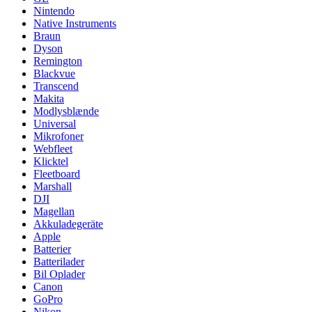
Nintendo
Native Instruments
Braun
Dyson
Remington
Blackvue
Transcend
Makita
Modlysblænde
Universal
Mikrofoner
Webfleet
Klicktel
Fleetboard
Marshall
DJI
Magellan
Akkuladegeräte
Apple
Batterier
Batterilader
Bil Oplader
Canon
GoPro
Nikon