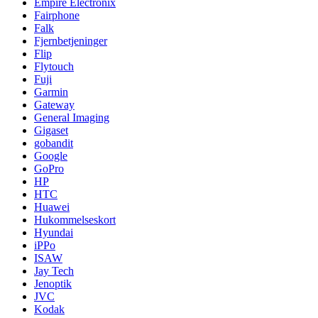
Empire Electronix
Fairphone
Falk
Fjernbetjeninger
Flip
Flytouch
Fuji
Garmin
Gateway
General Imaging
Gigaset
gobandit
Google
GoPro
HP
HTC
Huawei
Hukommelseskort
Hyundai
iPPo
ISAW
Jay Tech
Jenoptik
JVC
Kodak