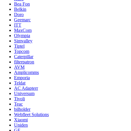
Bea Fon
Belkin
Doro
Geemarc
ITT
MaxCom
Olympia
Simvalley
Tiptel
Topcom
Caterpillar
filterpatron
AVM
Amplicomms
Emporia
Teldat
AC Adapterr
Universum
Tivoli
Teac
bilholder
Webfleet Solutions
Xiaomi
Uniden
GE