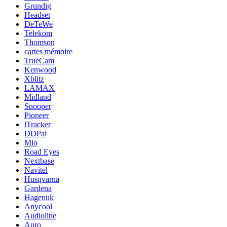
Grundig
Headset
DeTeWe
Telekom
Thomson
cartes mémoire
TrueCam
Kenwood
Xblitz
LAMAX
Midland
Snooper
Pioneer
iTracker
DDPai
Mio
Road Eyes
Nextbase
Navitel
Husqvarna
Gardena
Hagenuk
Anycool
Audioline
Auro