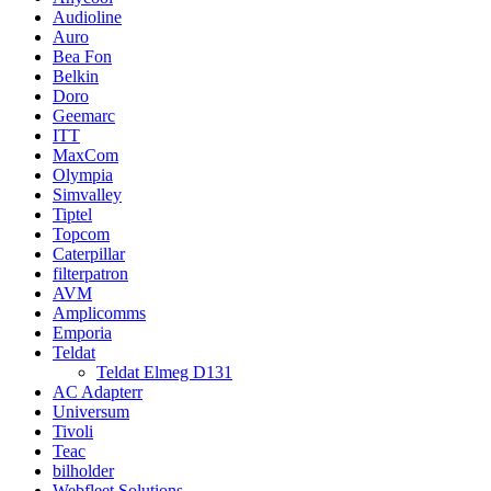
Audioline
Auro
Bea Fon
Belkin
Doro
Geemarc
ITT
MaxCom
Olympia
Simvalley
Tiptel
Topcom
Caterpillar
filterpatron
AVM
Amplicomms
Emporia
Teldat
Teldat Elmeg D131
AC Adapterr
Universum
Tivoli
Teac
bilholder
Webfleet Solutions