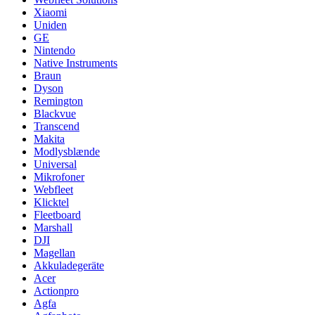
Xiaomi
Uniden
GE
Nintendo
Native Instruments
Braun
Dyson
Remington
Blackvue
Transcend
Makita
Modlysblænde
Universal
Mikrofoner
Webfleet
Klicktel
Fleetboard
Marshall
DJI
Magellan
Akkuladegeräte
Acer
Actionpro
Agfa