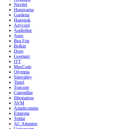
Navitel
Husqvarna
Gardena
Hagenuk
Anycool
Audioline
Auro
Bea Fon
Belkin
Doro
Geemarc
ITT
MaxCom
Olympia
Simvalley
Tiptel
Topcom
Caterpillar
filterpatron
AVM
Amplicomms
Emporia
Teldat
AC Adapterr
Universum