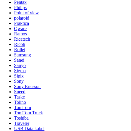
Pentax
Philips
Point of view
polaroid
Praktica
Qware
Ramos
Ricatech
Ricoh
Rollei
Samsung
Sanei
Sanyo
Sigma
Sipix
Sony
Sony Ericsson
Speed
Taske
Tolino
TomTom
TomTom Truck
Toshiba
Traveler
USB Data kabel