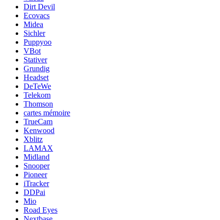
Dirt Devil
Ecovacs
Midea
Sichler
Puppyoo
VBot
Stativer
Grundig
Headset
DeTeWe
Telekom
Thomson
cartes mémoire
TrueCam
Kenwood
Xblitz
LAMAX
Midland
Snooper
Pioneer
iTracker
DDPai
Mio
Road Eyes
Nextbase