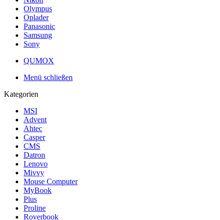
Olympus
Oplader
Panasonic
Samsung
Sony
QUMOX
Menü schließen
Kategorien
MSI
Advent
Ahtec
Casper
CMS
Datron
Lenovo
Mivvy
Mouse Computer
MyBook
Plus
Proline
Roverbook