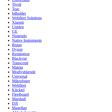
Tivoli
Teac
bilholder
Webfleet Solutions
Xiaomi
Uniden
GE
Nintendo
Native Instruments
Braun
Dyson
Remington
Blackvue
Transcend
Makita
Modlysblænde
Universal
Mikrofoner
Webfleet
Klicktel
Fleetboard
Marshall
DJI
Magellan