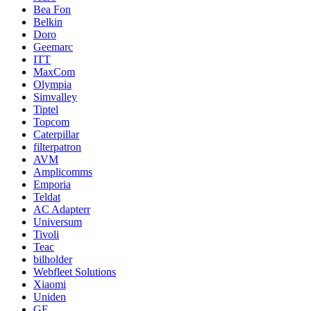
Bea Fon
Belkin
Doro
Geemarc
ITT
MaxCom
Olympia
Simvalley
Tiptel
Topcom
Caterpillar
filterpatron
AVM
Amplicomms
Emporia
Teldat
AC Adapterr
Universum
Tivoli
Teac
bilholder
Webfleet Solutions
Xiaomi
Uniden
GE