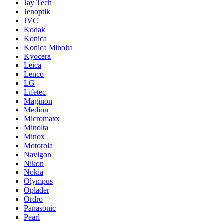
Jay Tech
Jenoptik
JVC
Kodak
Konica
Konica Minolta
Kyocera
Leica
Lenco
LG
Lifetec
Maginon
Medion
Micromaxx
Minolta
Minox
Motorola
Navigon
Nikon
Nokia
Olympus
Oplader
Ordro
Panasonic
Pearl