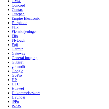
CMX
Concord
Contax
Cutepad
Empire Electronix
Fairphone
Falk
Fjernbetjeninger
Flip
Flytouch
Fuji
Garmin
Gateway
General Imaging
Gigaset
gobandit
Google
GoPro
HP
HTC
Huawei
Hukommelseskort
Hyundai
iPPo
ISAW