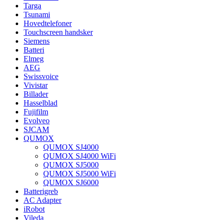
Targa
Tsunami
Hovedtelefoner
Touchscreen handsker
Siemens
Batteri
Elmeg
AEG
Swissvoice
Vivistar
Billader
Hasselblad
Fujifilm
Evolveo
SJCAM
QUMOX
QUMOX SJ4000
QUMOX SJ4000 WiFi
QUMOX SJ5000
QUMOX SJ5000 WiFi
QUMOX SJ6000
Batterigreb
AC Adapter
iRobot
Vileda