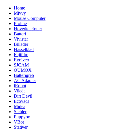
Home
Mivvy
Mouse Computer
Proline
Hovedtelefoner
Batteri
Vivistar
Billader
Hasselblad
Fujifilm
Evolveo
SJCAM
QUMOX
Batterigreb
AC Adapter
iRobot
Vileda
Dirt Devil
Ecovacs
Midea
Sichler
Puppyoo
VBot
Stativer