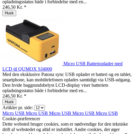
opladningsstatus både i forbindelse med en...
246,50 Kr. *
Husk
Micro USB Batterioplader med
LCD til QUMOX SJ4000
Med den eksklusive Patona sync USB oplader et batteri og en tablet,
smartphone, kan mobiltelefonen oplades samtidigt via USB-udgang.
Den hvide baggrundsbelyst LCD-display viser batteriets
opladningsstatus både i forbindelse med en...
246,50 Kr. *
Husk
Artikler pr. side:
Micro USB
Micro USB
Micro USB
Micro USB
Micro USB
Cookie-præferencer
Dette websted bruger cookies, som er nødvendige for den tekniske
drift af webstedet og altid er indstillet. Andre cookies, der øger