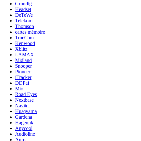
Grundig
Headset
DeTeWe
Telekom
Thomson
cartes mémoire
TrueCam
Kenwood
Xblitz
LAMAX
Midland
Snooper
Pioneer
iTracker
DDPai
Mio
Road Eyes
Nextbase
Navitel
Husqvarna
Gardena
Hagenuk
Anycool
Audioline
Auro