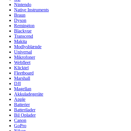
Nintendo
Native Instruments
Braun
Dyson
Remington
Blackvue
Transcend
Makita
Modlysblænde
Universal
Mikrofoner
Webfleet
Klicktel
Fleetboard
Marshall
DJI
Magellan
Akkuladegeräte
Apple
Batterier
Batterilader
Bil Oplader
Canon
GoPro
Nikon