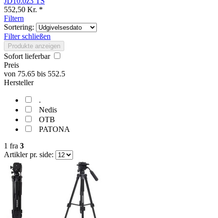
JD10.0z3 TS
552,50 Kr. *
Filtern
Sortering:
Filter schließen
Produkte anzeigen
Sofort lieferbar
Preis
von
75.65
bis
552.5
Hersteller
.
Nedis
OTB
PATONA
1
fra
3
Artikler pr. side: