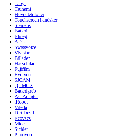
Targa
Tsunami
Hovedtelefoner
Touchscreen handsker
Siemens
Batteri
Elmeg
AEG
Swissvoice
Vivistar
Billader
Hasselblad
Fujifilm
Evolveo
SJCAM
QUMOX
Batterigreb
AC Adapter
iRobot
Vileda
Dirt Devil
Ecovacs
Midea
Sichler
Puppyoo