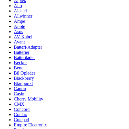
Aiptek
Aito
Alcatel
Allwinner
Ampe
Apple
Asus
AV Kabel
Avant
Batteri-Adapter
Batterier
Batterilader
Becker
Benq
Bil Oplader
Blackberry
Blaupunkt
Canon
Casio
Cherry Mobility
CMX
Concord
Contax
Cutepad
Empire Electronix