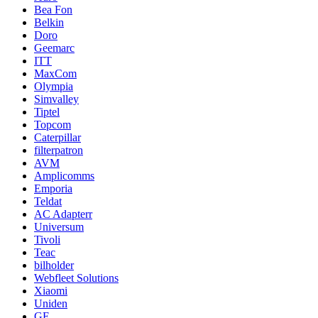
Bea Fon
Belkin
Doro
Geemarc
ITT
MaxCom
Olympia
Simvalley
Tiptel
Topcom
Caterpillar
filterpatron
AVM
Amplicomms
Emporia
Teldat
AC Adapterr
Universum
Tivoli
Teac
bilholder
Webfleet Solutions
Xiaomi
Uniden
GE