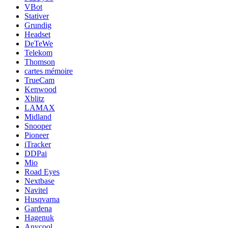
VBot
Stativer
Grundig
Headset
DeTeWe
Telekom
Thomson
cartes mémoire
TrueCam
Kenwood
Xblitz
LAMAX
Midland
Snooper
Pioneer
iTracker
DDPai
Mio
Road Eyes
Nextbase
Navitel
Husqvarna
Gardena
Hagenuk
Anycool