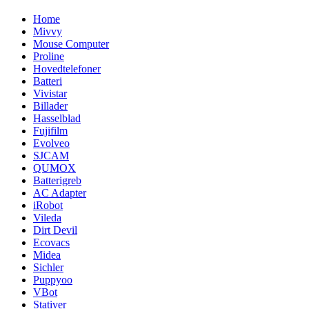
Home
Mivvy
Mouse Computer
Proline
Hovedtelefoner
Batteri
Vivistar
Billader
Hasselblad
Fujifilm
Evolveo
SJCAM
QUMOX
Batterigreb
AC Adapter
iRobot
Vileda
Dirt Devil
Ecovacs
Midea
Sichler
Puppyoo
VBot
Stativer