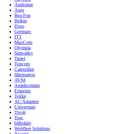
Audioline
Auro
Bea Fon
Belkin
Doro
Geemarc
ITT
MaxCom
Olympia
Simvalley
Tiptel
Topcom
Caterpillar
filterpatron
AVM
Amplicomms
Emporia
Teldat
AC Adapterr
Universum
Tivoli
Teac
bilholder
Webfleet Solutions
Xiaomi