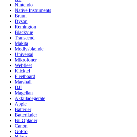
Nintendo
Native Instruments
Braun
Dyson
Remington
Blackvue
Transcend
Makita
Modlysblænde
Universal
Mikrofoner
Webfleet
Klicktel
Fleetboard
Marshall
DJI
Magellan
Akkuladegeräte
Apple
Batterier
Batterilader
Bil Oplader
Canon
GoPro
Nikon