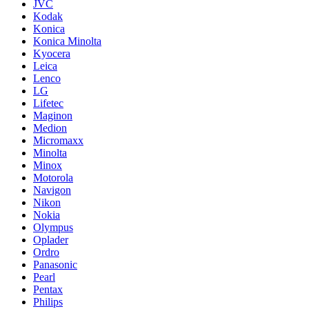
JVC
Kodak
Konica
Konica Minolta
Kyocera
Leica
Lenco
LG
Lifetec
Maginon
Medion
Micromaxx
Minolta
Minox
Motorola
Navigon
Nikon
Nokia
Olympus
Oplader
Ordro
Panasonic
Pearl
Pentax
Philips