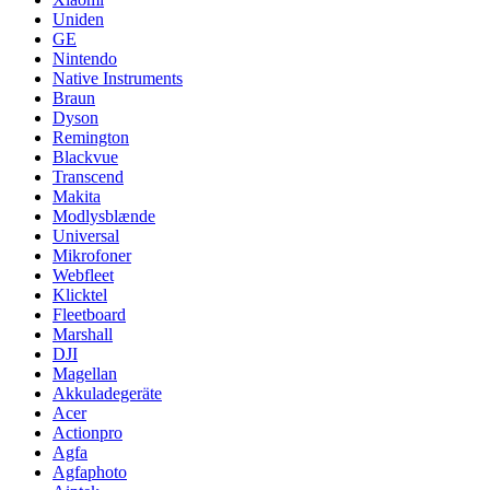
Uniden
GE
Nintendo
Native Instruments
Braun
Dyson
Remington
Blackvue
Transcend
Makita
Modlysblænde
Universal
Mikrofoner
Webfleet
Klicktel
Fleetboard
Marshall
DJI
Magellan
Akkuladegeräte
Acer
Actionpro
Agfa
Agfaphoto