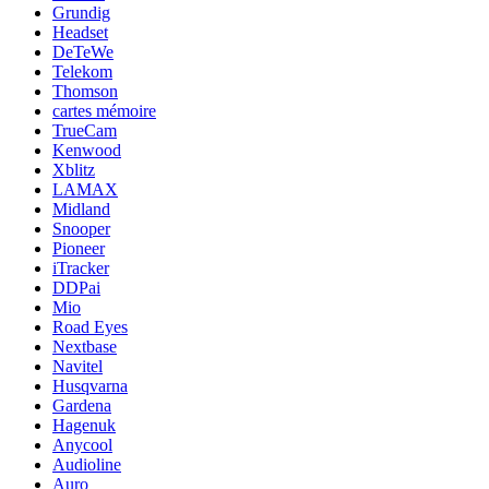
Grundig
Headset
DeTeWe
Telekom
Thomson
cartes mémoire
TrueCam
Kenwood
Xblitz
LAMAX
Midland
Snooper
Pioneer
iTracker
DDPai
Mio
Road Eyes
Nextbase
Navitel
Husqvarna
Gardena
Hagenuk
Anycool
Audioline
Auro