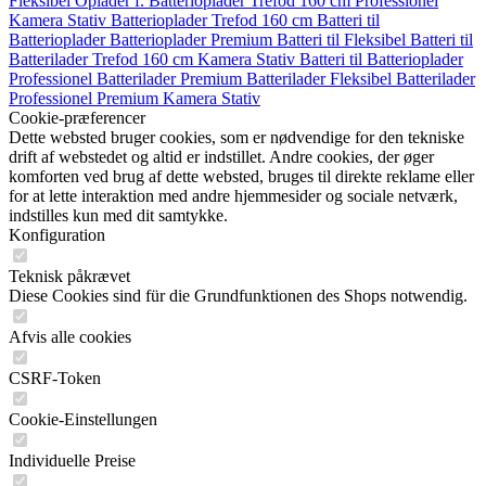
Fleksibel
Oplader f.
Batterioplader
Trefod 160 cm
Professionel
Kamera Stativ
Batterioplader
Trefod 160 cm
Batteri til
Batterioplader
Batterioplader
Premium
Batteri til
Fleksibel
Batteri til
Batterilader
Trefod 160 cm
Kamera Stativ
Batteri til
Batterioplader
Professionel
Batterilader
Premium
Batterilader
Fleksibel
Batterilader
Professionel
Premium
Kamera Stativ
Cookie-præferencer
Dette websted bruger cookies, som er nødvendige for den tekniske
drift af webstedet og altid er indstillet. Andre cookies, der øger
komforten ved brug af dette websted, bruges til direkte reklame eller
for at lette interaktion med andre hjemmesider og sociale netværk,
indstilles kun med dit samtykke.
Konfiguration
Teknisk påkrævet
Diese Cookies sind für die Grundfunktionen des Shops notwendig.
Afvis alle cookies
CSRF-Token
Cookie-Einstellungen
Individuelle Preise