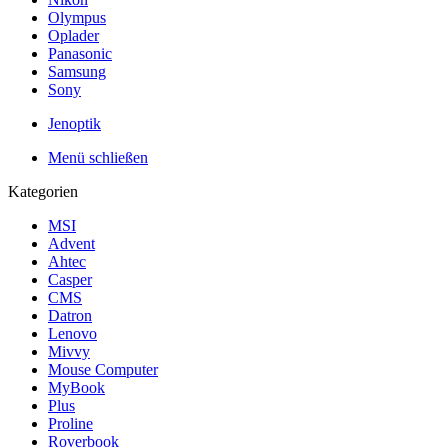
Olympus
Oplader
Panasonic
Samsung
Sony
Jenoptik
Menü schließen
Kategorien
MSI
Advent
Ahtec
Casper
CMS
Datron
Lenovo
Mivvy
Mouse Computer
MyBook
Plus
Proline
Roverbook