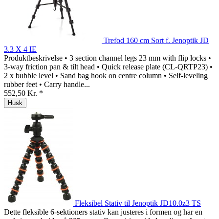
Trefod 160 cm Sort f. Jenoptik JD
3.3 X 4 IE
Produktbeskrivelse • 3 section channel legs 23 mm with flip locks •
3-way friction pan & tilt head • Quick release plate (CL-QRTP23) •
2 x bubble level • Sand bag hook on centre column • Self-leveling
rubber feet • Carry handle...
552,50 Kr. *
Husk
Fleksibel Stativ til Jenoptik JD10.0z3 TS
Dette fleksible 6-sektioners stativ kan justeres i formen og har en