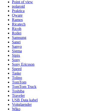
Point of view
polaroid
Praktica
Qware
Ramos
Ricatech
Ricoh
Rollei
Samsung
Sanei
Sanyo
Sigma
Sipix
Sony
Sony Ericsson
Speed
Taske
Tolino
TomTom
TomTom Truck
Toshiba
Traveler
USB Data kabel
Voitglaender
Wiko