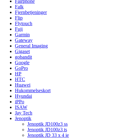
Fairphone
Falk
Fjernbetjeninger
Flip
Flytouch
Fuji
Garmin
Gateway
General Imaging
Gigaset
gobandit
Google
GoPro
HP
HTC
Huawei
Hukommelseskort
Hyundai
iPPo
ISAW
Jay Tech
Jenoptik
Jenoptik JD100z3 ss
Jenoptik JD100z3 ts
Jenoptik JD 33 x 4 ie