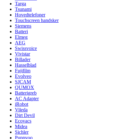
Targa
Tsunami
Hovedtelefoner
Touchscreen handsker
Siemens
Batteri
Elmeg
AEG
Swissvoice
Vivistar
Billader
Hasselblad
Fujifilm
Evolveo
SJCAM
QUMOX
Batterigreb
AC Adapter
iRobot
Vileda
Dirt Devil
Ecovacs
Midea
Sichler
Puppyoo