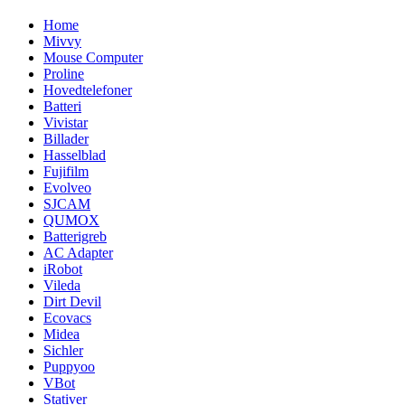
Home
Mivvy
Mouse Computer
Proline
Hovedtelefoner
Batteri
Vivistar
Billader
Hasselblad
Fujifilm
Evolveo
SJCAM
QUMOX
Batterigreb
AC Adapter
iRobot
Vileda
Dirt Devil
Ecovacs
Midea
Sichler
Puppyoo
VBot
Stativer