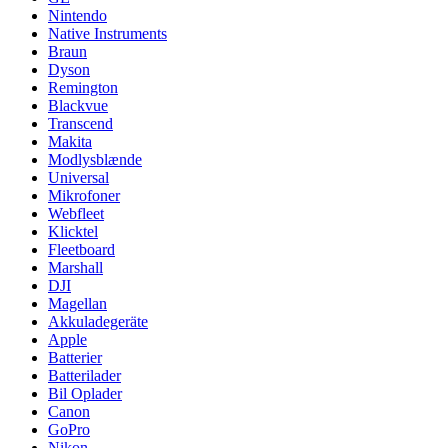
Nintendo
Native Instruments
Braun
Dyson
Remington
Blackvue
Transcend
Makita
Modlysblænde
Universal
Mikrofoner
Webfleet
Klicktel
Fleetboard
Marshall
DJI
Magellan
Akkuladegeräte
Apple
Batterier
Batterilader
Bil Oplader
Canon
GoPro
Nikon