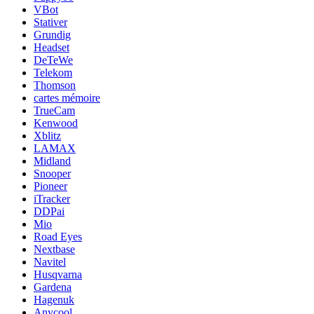
VBot
Stativer
Grundig
Headset
DeTeWe
Telekom
Thomson
cartes mémoire
TrueCam
Kenwood
Xblitz
LAMAX
Midland
Snooper
Pioneer
iTracker
DDPai
Mio
Road Eyes
Nextbase
Navitel
Husqvarna
Gardena
Hagenuk
Anycool