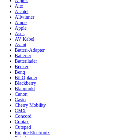
Aiptek
Aito
Alcatel
Allwinner
Ampe
Apple
Asus
AV Kabel
Avant
Batteri-Adapter
Batterier
Batterilader
Becker
Benq
Bil Oplader
Blackberry
Blaupunkt
Canon
Casio
Cherry Mobility
CMX
Concord
Contax
Cutepad
Empire Electronix