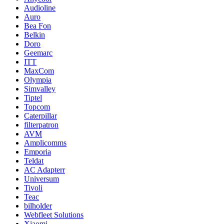
Audioline
Auro
Bea Fon
Belkin
Doro
Geemarc
ITT
MaxCom
Olympia
Simvalley
Tiptel
Topcom
Caterpillar
filterpatron
AVM
Amplicomms
Emporia
Teldat
AC Adapterr
Universum
Tivoli
Teac
bilholder
Webfleet Solutions
Xiaomi