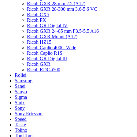
Ricoh GXR 28 mm 2.5 (A12)
Ricoh GXR 28-300 mm 3.6-5.6 VC
Ricoh CX5
Ricoh PX
Ricoh GR Digital IV
Ricoh GXR 24-85 mm F3.5-5.5 A16
Ricoh GXR Mount (A12)
Ricoh HZ15
Ricoh Caplio 400G Wide
Ricoh Caplio R1S
Ricoh GR Digital III
Ricoh GXR
Ricoh RDC-i500
Rollei
Samsung
Sanei
Sanyo
Sigma
Sipix
Sony
Sony Ericsson
Speed
Taske
Tolino
TomTom