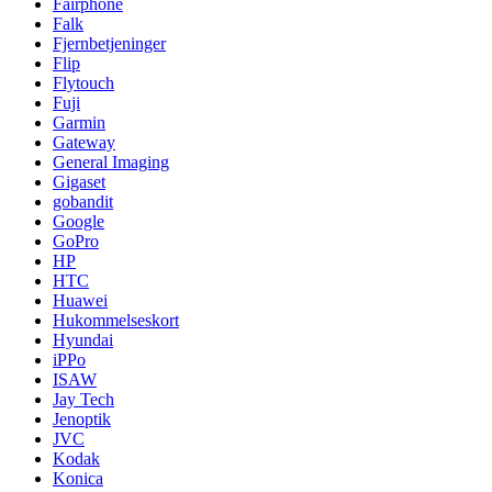
Fairphone
Falk
Fjernbetjeninger
Flip
Flytouch
Fuji
Garmin
Gateway
General Imaging
Gigaset
gobandit
Google
GoPro
HP
HTC
Huawei
Hukommelseskort
Hyundai
iPPo
ISAW
Jay Tech
Jenoptik
JVC
Kodak
Konica