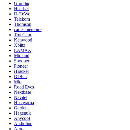
Grundig
Headset
DeTeWe
Telekom
Thomson
cartes mémoire
TrueCam
Kenwood
Xblitz
LAMAX
Midland
Snooper
Pioneer
iTracker
DDPai
Mio
Road Eyes
Nextbase
Navitel
Husqvarna
Gardena
Hagenuk
Anycool
Audioline
Auro