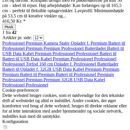
Let og bærbar: Kompakt design med en pakkestørrelse på kun 56
cm – ideel til rejser. Høj arbejdshøjde: Kan forlænges op til 165,5
cm – perfekt til fleksible optagevinkler. Lavprofil: Minimumshøjde
på 53,5 cm til kreative vinkler og...
416,50 Kr. *
Husk
1
fra
42
Artikler pr. side:
Professionel
Premium
Kamera Stativ
Oplader f.
Premium
Batteri til
Professionel
Premium
Premium
Professionel
Batterilader
Batteri til
USB Data Kabel
Premium
Professionel
Professionel
Batteri til
Batteri til
USB Data Kabel
Premium
Professionel
Professionel
Professionel
Trefod 160 cm
Oplader f.
Professionel
Batterilader
Batteri til
Oplader f.
32GB
USB Data Kabel
Premium
Premium
Premium
Batteri til
Premium
Batteri til
Professionel
Premium
Professionel
Premium
Premium
32GB
USB Data Kabel
Professionel
Professionel
Cookie-præferencer
Dette websted bruger cookies, som er nødvendige for den tekniske
drift af webstedet og altid er indstillet. Andre cookies, der øger
komforten ved brug af dette websted, bruges til direkte reklame eller
for at lette interaktion med andre hjemmesider og sociale netværk,
indstilles kun med dit samtykke.
Konfiguration