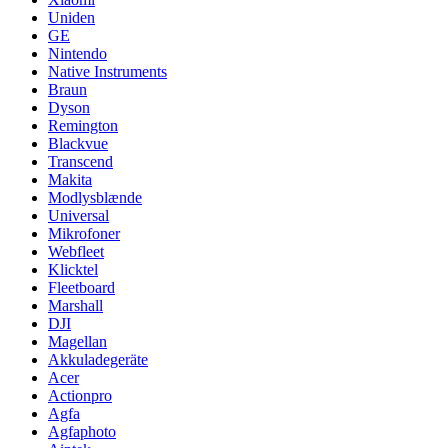
Uniden
GE
Nintendo
Native Instruments
Braun
Dyson
Remington
Blackvue
Transcend
Makita
Modlysblænde
Universal
Mikrofoner
Webfleet
Klicktel
Fleetboard
Marshall
DJI
Magellan
Akkuladegeräte
Acer
Actionpro
Agfa
Agfaphoto