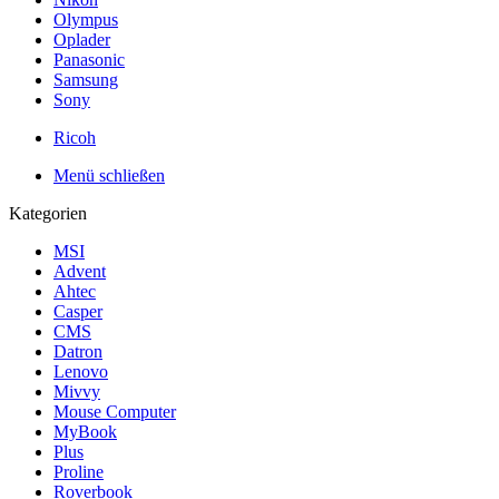
Olympus
Oplader
Panasonic
Samsung
Sony
Ricoh
Menü schließen
Kategorien
MSI
Advent
Ahtec
Casper
CMS
Datron
Lenovo
Mivvy
Mouse Computer
MyBook
Plus
Proline
Roverbook