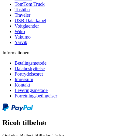
TomTom Truck
Toshiba
Traveler
USB Data kabel
Voitglaender
Wiko
Yakumo
Yarvik
Informationen
Betalingsmetode
Databeskyttelse
Fortrydelsesret
Imressum
Kontakt
Leveringsmetode
Forretningsbetingelser
Ricoh tilbehør
Oplader, Batteri, Billader, Taske