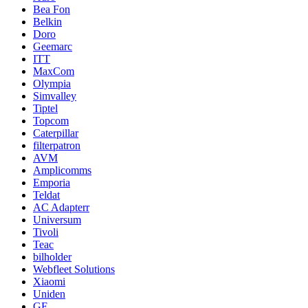
Bea Fon
Belkin
Doro
Geemarc
ITT
MaxCom
Olympia
Simvalley
Tiptel
Topcom
Caterpillar
filterpatron
AVM
Amplicomms
Emporia
Teldat
AC Adapterr
Universum
Tivoli
Teac
bilholder
Webfleet Solutions
Xiaomi
Uniden
GE