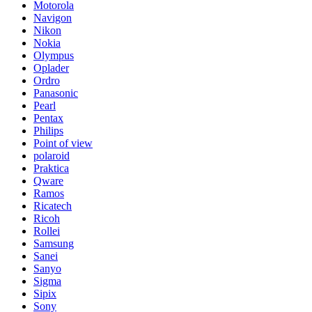
Motorola
Navigon
Nikon
Nokia
Olympus
Oplader
Ordro
Panasonic
Pearl
Pentax
Philips
Point of view
polaroid
Praktica
Qware
Ramos
Ricatech
Ricoh
Rollei
Samsung
Sanei
Sanyo
Sigma
Sipix
Sony