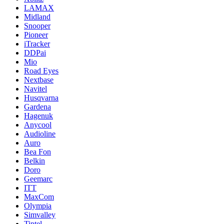
LAMAX
Midland
Snooper
Pioneer
iTracker
DDPai
Mio
Road Eyes
Nextbase
Navitel
Husqvarna
Gardena
Hagenuk
Anycool
Audioline
Auro
Bea Fon
Belkin
Doro
Geemarc
ITT
MaxCom
Olympia
Simvalley
Tiptel