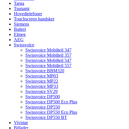
Targa
Tsunami
Hovedtelefoner
Touchscreen handsker
Siemens
Batteri
Elmeg
AEG
Swissvoice
Swissvoice Mobilteil 347
Swissvoice Mobilteil 357
Swissvoice Mobilteil 547
Swissvoice Mobilteil 557
Swissvoice BBM320
Swissvoice MP03
Swissvoice MP22
Swissvoice MP33
Swissvoice SV29
Swissvoice DP500
Swissvoice DP500 Eco Plus
Swissvoice DP550
Swissvoice DP550 Eco Plus
Swissvoice DP550 BT
Vivistar
Billader