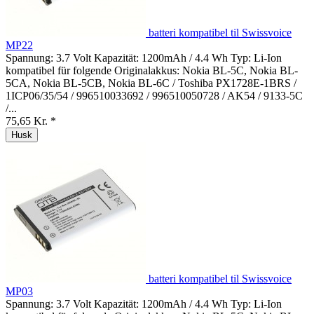
batteri kompatibel til Swissvoice
MP22
Spannung: 3.7 Volt Kapazität: 1200mAh / 4.4 Wh Typ: Li-Ion
kompatibel für folgende Originalakkus: Nokia BL-5C, Nokia BL-
5CA, Nokia BL-5CB, Nokia BL-6C / Toshiba PX1728E-1BRS /
1ICP06/35/54 / 996510033692 / 996510050728 / AK54 / 9133-5C
/...
75,65 Kr. *
Husk
batteri kompatibel til Swissvoice
MP03
Spannung: 3.7 Volt Kapazität: 1200mAh / 4.4 Wh Typ: Li-Ion