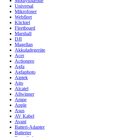
Modlysblænde
Universal
Mikrofoner
Webfleet
Klicktel
Fleetboard
Marshall
DJI
Magellan
Akkuladegeräte
Acer
Actionpro
Agfa
Agfaphoto
Aiptek
Aito
Alcatel
Allwinner
Ampe
Apple
Asus
AV Kabel
Avant
Batteri-Adapter
Batterier