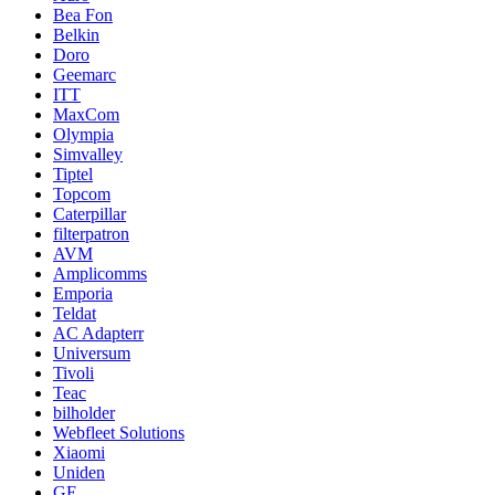
Bea Fon
Belkin
Doro
Geemarc
ITT
MaxCom
Olympia
Simvalley
Tiptel
Topcom
Caterpillar
filterpatron
AVM
Amplicomms
Emporia
Teldat
AC Adapterr
Universum
Tivoli
Teac
bilholder
Webfleet Solutions
Xiaomi
Uniden
GE