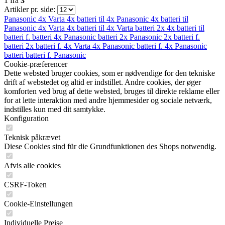
1
fra
3
Artikler pr. side:
Panasonic
4x Varta
4x batteri til
4x Panasonic
4x batteri til
Panasonic
4x Varta
4x batteri til
4x Varta
batteri
2x
4x batteri til
batteri f.
batteri
4x Panasonic
batteri
2x
Panasonic
2x
batteri f.
batteri
2x
batteri f.
4x Varta
4x Panasonic
batteri f.
4x Panasonic
batteri
batteri f.
Panasonic
Cookie-præferencer
Dette websted bruger cookies, som er nødvendige for den tekniske
drift af webstedet og altid er indstillet. Andre cookies, der øger
komforten ved brug af dette websted, bruges til direkte reklame eller
for at lette interaktion med andre hjemmesider og sociale netværk,
indstilles kun med dit samtykke.
Konfiguration
Teknisk påkrævet
Diese Cookies sind für die Grundfunktionen des Shops notwendig.
Afvis alle cookies
CSRF-Token
Cookie-Einstellungen
Individuelle Preise