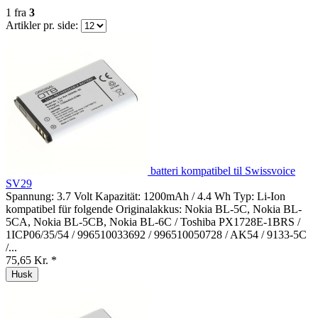
1
fra
3
Artikler pr. side:
batteri kompatibel til Swissvoice
SV29
Spannung: 3.7 Volt Kapazität: 1200mAh / 4.4 Wh Typ: Li-Ion
kompatibel für folgende Originalakkus: Nokia BL-5C, Nokia BL-
5CA, Nokia BL-5CB, Nokia BL-6C / Toshiba PX1728E-1BRS /
1ICP06/35/54 / 996510033692 / 996510050728 / AK54 / 9133-5C
/...
75,65 Kr. *
Husk