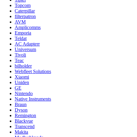
Topcom
Caterpillar
filterpatron
AVM
Amplicomms
Emporia
Teldat
AC Adapterr
Universum
Tivoli
Teac
bilholder
Webfleet Solutions
Xiaomi
Uniden
GE
Nintendo
Native Instruments
Braun
Dyson
Remington
Blackvue
Transcend
Makita