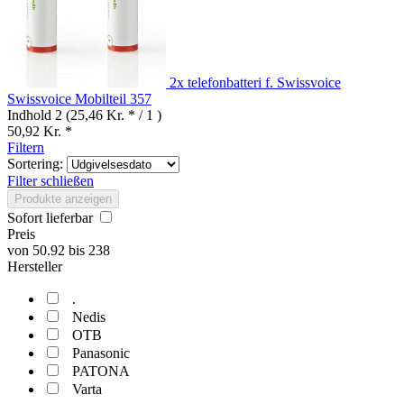
2x telefonbatteri f. Swissvoice
Swissvoice Mobilteil 357
Indhold
2
(25,46 Kr. * / 1 )
50,92 Kr. *
Filtern
Sortering:
Filter schließen
Produkte anzeigen
Sofort lieferbar
Preis
von
50.92
bis
238
Hersteller
.
Nedis
OTB
Panasonic
PATONA
Varta