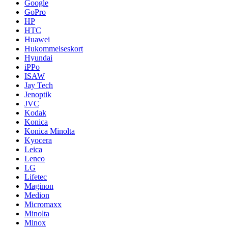
Google
GoPro
HP
HTC
Huawei
Hukommelseskort
Hyundai
iPPo
ISAW
Jay Tech
Jenoptik
JVC
Kodak
Konica
Konica Minolta
Kyocera
Leica
Lenco
LG
Lifetec
Maginon
Medion
Micromaxx
Minolta
Minox