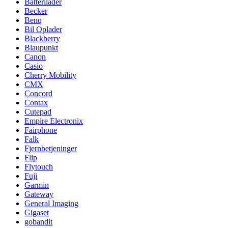
Batterilader
Becker
Benq
Bil Oplader
Blackberry
Blaupunkt
Canon
Casio
Cherry Mobility
CMX
Concord
Contax
Cutepad
Empire Electronix
Fairphone
Falk
Fjernbetjeninger
Flip
Flytouch
Fuji
Garmin
Gateway
General Imaging
Gigaset
gobandit