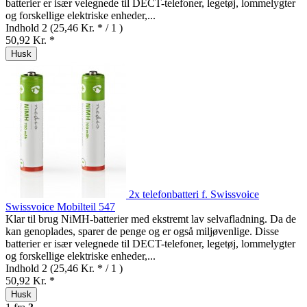
batterier er især velegnede til DECT-telefoner, legetøj, lommelygter
og forskellige elektriske enheder,...
Indhold
2
(25,46 Kr. * / 1 )
50,92 Kr. *
Husk
2x telefonbatteri f. Swissvoice
Swissvoice Mobilteil 547
Klar til brug NiMH-batterier med ekstremt lav selvafladning. Da de
kan genoplades, sparer de penge og er også miljøvenlige. Disse
batterier er især velegnede til DECT-telefoner, legetøj, lommelygter
og forskellige elektriske enheder,...
Indhold
2
(25,46 Kr. * / 1 )
50,92 Kr. *
Husk