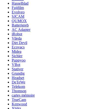
Hasselblad
Fujifilm
Evolveo
SJCAM
QUMOX
Batterigreb
AC Adapter
iRobot
Vileda
Dirt Devil
Ecovacs
Midea
Sichler
Puppyoo
VBot
Stativer
Grundig
Headset
DeTeWe
Telekom
Thomson
cartes mémoire
TrueCam
Kenwood
Xblitz