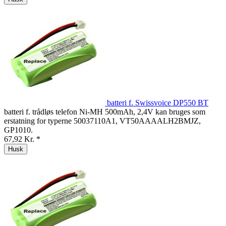
batteri f. Swissvoice DP550 BT
batteri f. trådløs telefon Ni-MH 500mAh, 2,4V kan bruges som
erstatning for typerne 50037110A1, VT50AAAALH2BMJZ,
GP1010.
67,92 Kr. *
Husk