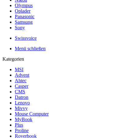
Olympus
Oplader
Panasonic
Samsung
Sony
Swissvoice
Menü schließen
Kategorien
MSI
Advent
Ahtec
Casper
CMS
Datron
Lenovo
Mivvy
Mouse Computer
MyBook
Plus
Proline
Roverbook