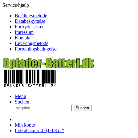
Service/hjælp
Betalingsmetode
Databeskyttelse
Fortrydelsesret
Imressum
Kontakt
Leveringsmetode
Forretningsbetingelser
Menü
Suchen
Suchen
Min konto
Indkøbskurv
0
0,00 Kr. *