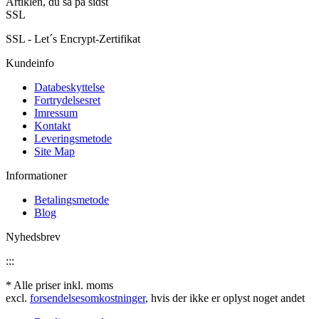
Artiklen, du så på sidst
SSL
SSL - Let´s Encrypt-Zertifikat
Kundeinfo
Databeskyttelse
Fortrydelsesret
Imressum
Kontakt
Leveringsmetode
Site Map
Informationer
Betalingsmetode
Blog
Nyhedsbrev
:::
* Alle priser inkl. moms
excl.
forsendelsesomkostninger
, hvis der ikke er oplyst noget andet