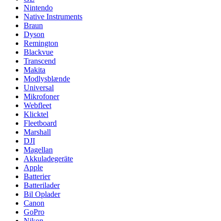
Nintendo
Native Instruments
Braun
Dyson
Remington
Blackvue
Transcend
Makita
Modlysblænde
Universal
Mikrofoner
Webfleet
Klicktel
Fleetboard
Marshall
DJI
Magellan
Akkuladegeräte
Apple
Batterier
Batterilader
Bil Oplader
Canon
GoPro
Nikon