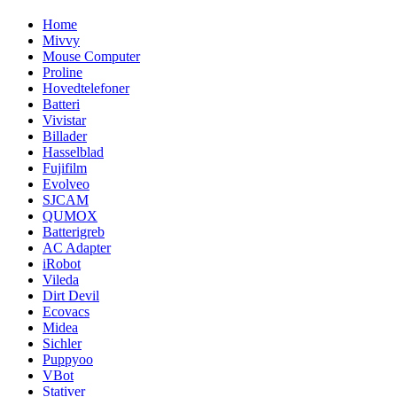
Home
Mivvy
Mouse Computer
Proline
Hovedtelefoner
Batteri
Vivistar
Billader
Hasselblad
Fujifilm
Evolveo
SJCAM
QUMOX
Batterigreb
AC Adapter
iRobot
Vileda
Dirt Devil
Ecovacs
Midea
Sichler
Puppyoo
VBot
Stativer