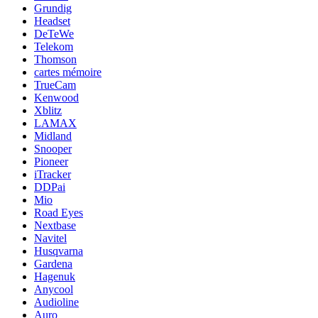
Grundig
Headset
DeTeWe
Telekom
Thomson
cartes mémoire
TrueCam
Kenwood
Xblitz
LAMAX
Midland
Snooper
Pioneer
iTracker
DDPai
Mio
Road Eyes
Nextbase
Navitel
Husqvarna
Gardena
Hagenuk
Anycool
Audioline
Auro