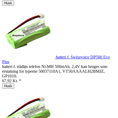
Husk
batteri f. Swissvoice DP500 Eco
Plus
batteri f. trådløs telefon Ni-MH 500mAh, 2,4V kan bruges som
erstatning for typerne 50037110A1, VT50AAAALH2BMJZ,
GP1010.
67,92 Kr. *
Husk