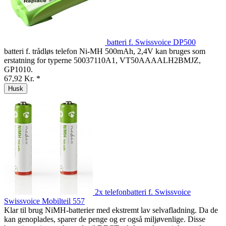
batteri f. Swissvoice DP500
batteri f. trådløs telefon Ni-MH 500mAh, 2,4V kan bruges som
erstatning for typerne 50037110A1, VT50AAAALH2BMJZ,
GP1010.
67,92 Kr. *
Husk
2x telefonbatteri f. Swissvoice
Swissvoice Mobilteil 557
Klar til brug NiMH-batterier med ekstremt lav selvafladning. Da de
kan genoplades, sparer de penge og er også miljøvenlige. Disse