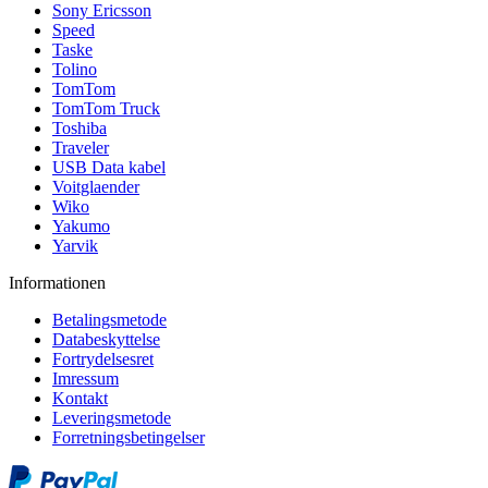
Sony Ericsson
Speed
Taske
Tolino
TomTom
TomTom Truck
Toshiba
Traveler
USB Data kabel
Voitglaender
Wiko
Yakumo
Yarvik
Informationen
Betalingsmetode
Databeskyttelse
Fortrydelsesret
Imressum
Kontakt
Leveringsmetode
Forretningsbetingelser