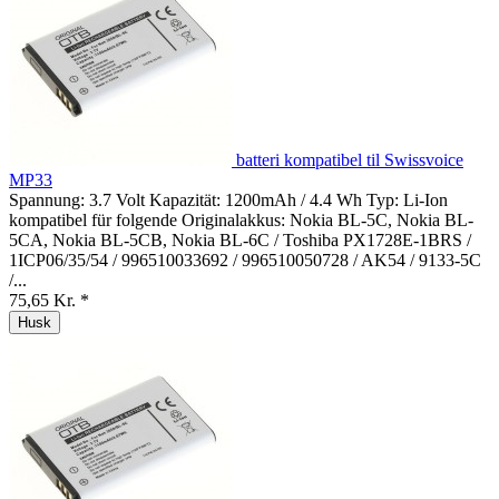
batteri kompatibel til Swissvoice
MP33
Spannung: 3.7 Volt Kapazität: 1200mAh / 4.4 Wh Typ: Li-Ion
kompatibel für folgende Originalakkus: Nokia BL-5C, Nokia BL-
5CA, Nokia BL-5CB, Nokia BL-6C / Toshiba PX1728E-1BRS /
1ICP06/35/54 / 996510033692 / 996510050728 / AK54 / 9133-5C
/...
75,65 Kr. *
Husk