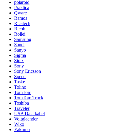
polaroid
Praktica
Qware
Ramos
Ricatech
Ricoh
Rollei
Samsung
Sanei
Sanyo
Sigma
Sipix
Sony
Sony Ericsson
Speed
Taske
Tolino
TomTom
TomTom Truck
Toshiba
Traveler
USB Data kabel
Voitglaender
Wiko
Yakumo