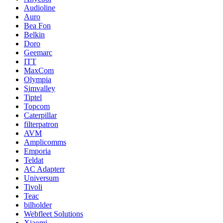
Audioline
Auro
Bea Fon
Belkin
Doro
Geemarc
ITT
MaxCom
Olympia
Simvalley
Tiptel
Topcom
Caterpillar
filterpatron
AVM
Amplicomms
Emporia
Teldat
AC Adapterr
Universum
Tivoli
Teac
bilholder
Webfleet Solutions
Xiaomi