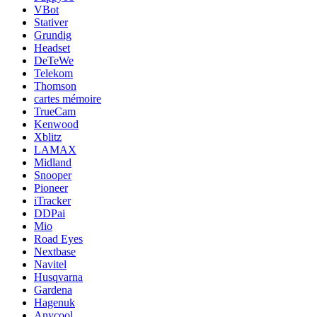
VBot
Stativer
Grundig
Headset
DeTeWe
Telekom
Thomson
cartes mémoire
TrueCam
Kenwood
Xblitz
LAMAX
Midland
Snooper
Pioneer
iTracker
DDPai
Mio
Road Eyes
Nextbase
Navitel
Husqvarna
Gardena
Hagenuk
Anycool