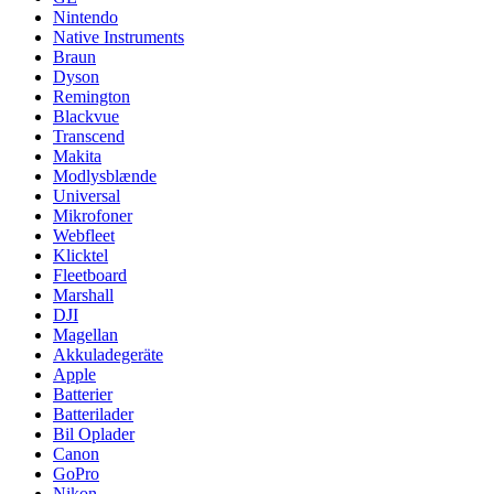
Nintendo
Native Instruments
Braun
Dyson
Remington
Blackvue
Transcend
Makita
Modlysblænde
Universal
Mikrofoner
Webfleet
Klicktel
Fleetboard
Marshall
DJI
Magellan
Akkuladegeräte
Apple
Batterier
Batterilader
Bil Oplader
Canon
GoPro
Nikon