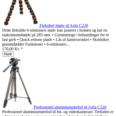
Fleksibel Stativ til Agfa C220
Dette fleksible 6-sektioners stativ kan justeres i formen og har en
maksimumshøjde på 285 mm. • Gummiringe i ledsamlinger for et
fast greb • Quick-release plade • Lås af kameravinkel • Skridsikre
gummifødder Funktioner • 6-sektioners...
170,00 Kr. *
Husk
Professionel aluminiumstrefod til Agfa C220
Professionel aluminiumstrefod til fot- og videokameraer. Trefoden er