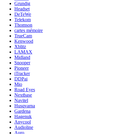
Grundig
Headset
DeTeWe
Telekom
Thomson
cartes mémoire
TrueCam
Kenwood
Xblitz
LAMAX
Midland
Snooper
Pioneer
iTracker
DDPai
Mio
Road Eyes
Nextbase
Navitel
Husqvarna
Gardena
Hagenuk
Anycool
Audioline
Auro