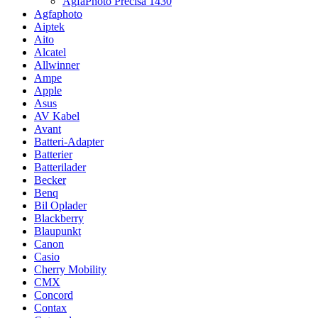
AgfaPhoto Precisa 1430
Agfaphoto
Aiptek
Aito
Alcatel
Allwinner
Ampe
Apple
Asus
AV Kabel
Avant
Batteri-Adapter
Batterier
Batterilader
Becker
Benq
Bil Oplader
Blackberry
Blaupunkt
Canon
Casio
Cherry Mobility
CMX
Concord
Contax