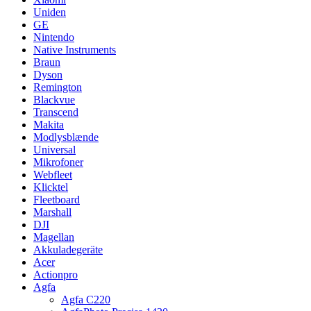
Uniden
GE
Nintendo
Native Instruments
Braun
Dyson
Remington
Blackvue
Transcend
Makita
Modlysblænde
Universal
Mikrofoner
Webfleet
Klicktel
Fleetboard
Marshall
DJI
Magellan
Akkuladegeräte
Acer
Actionpro
Agfa
Agfa C220