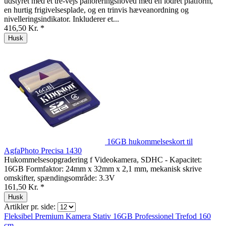
udstyret med et tre-vejs panoreringshoved med en lodret platform,
en hurtig frigivelsesplade, og en trinvis hæveanordning og
nivelleringsindikator. Inkluderer et...
416,50 Kr. *
Husk
16GB hukommelseskort til
AgfaPhoto Precisa 1430
Hukommelsesopgradering f Videokamera, SDHC - Kapacitet:
16GB Formfaktor: 24mm x 32mm x 2,1 mm, mekanisk skrive
omskifter, spændingsområde: 3.3V
161,50 Kr. *
Husk
Artikler pr. side:
Fleksibel
Premium
Kamera Stativ
16GB
Professionel
Trefod 160
cm