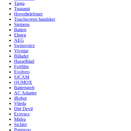
Targa
Tsunami
Hovedtelefoner
Touchscreen handsker
Siemens
Batteri
Elmeg
AEG
Swissvoice
Vivistar
Billader
Hasselblad
Fujifilm
Evolveo
SJCAM
QUMOX
Batterigreb
AC Adapter
iRobot
Vileda
Dirt Devil
Ecovacs
Midea
Sichler
Puppyoo