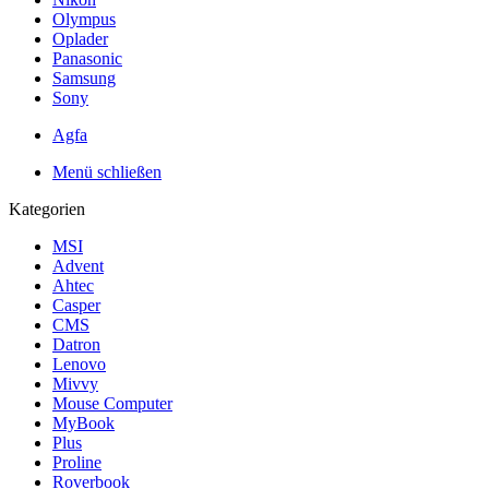
Olympus
Oplader
Panasonic
Samsung
Sony
Agfa
Menü schließen
Kategorien
MSI
Advent
Ahtec
Casper
CMS
Datron
Lenovo
Mivvy
Mouse Computer
MyBook
Plus
Proline
Roverbook