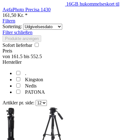
16GB hukommelseskort til
AgfaPhoto Precisa 1430
161,50 Kr. *
Filtern
Sortering:
Filter schließen
Produkte anzeigen
Sofort lieferbar
Preis
von
161.5
bis
552.5
Hersteller
.
Kingston
Nedis
PATONA
Artikler pr. side: