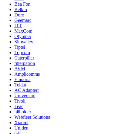
Bea Fon
Belkin
Doro
Geemarc
ITT
MaxCom
Olympia
Simvalley
Tiptel
Topcom
Caterpillar
filterpatron
AVM
Amplicomms
Emporia
Teldat
AC Adapterr
Universum
Tivoli
Teac
bilholder
Webfleet Solutions
Xiaomi
Uniden
GE