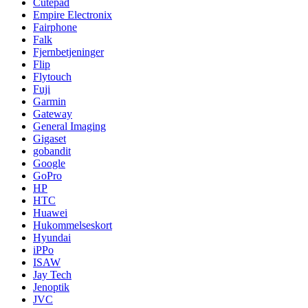
Cutepad
Empire Electronix
Fairphone
Falk
Fjernbetjeninger
Flip
Flytouch
Fuji
Garmin
Gateway
General Imaging
Gigaset
gobandit
Google
GoPro
HP
HTC
Huawei
Hukommelseskort
Hyundai
iPPo
ISAW
Jay Tech
Jenoptik
JVC