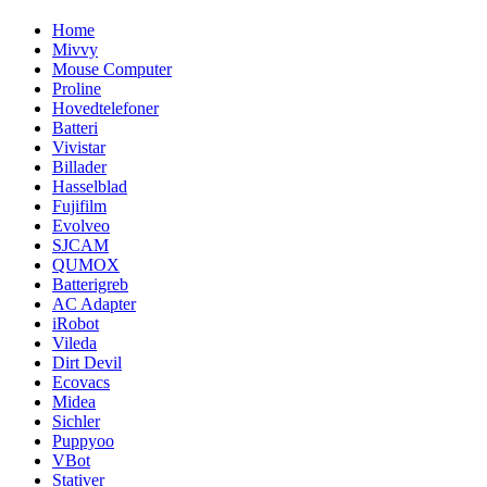
Home
Mivvy
Mouse Computer
Proline
Hovedtelefoner
Batteri
Vivistar
Billader
Hasselblad
Fujifilm
Evolveo
SJCAM
QUMOX
Batterigreb
AC Adapter
iRobot
Vileda
Dirt Devil
Ecovacs
Midea
Sichler
Puppyoo
VBot
Stativer