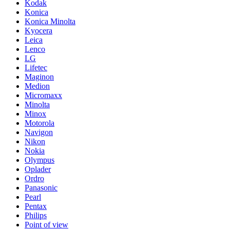
Kodak
Konica
Konica Minolta
Kyocera
Leica
Lenco
LG
Lifetec
Maginon
Medion
Micromaxx
Minolta
Minox
Motorola
Navigon
Nikon
Nokia
Olympus
Oplader
Ordro
Panasonic
Pearl
Pentax
Philips
Point of view