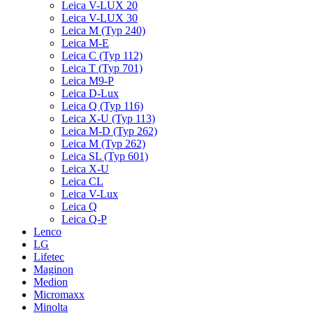
Leica V-LUX 20
Leica V-LUX 30
Leica M (Typ 240)
Leica M-E
Leica C (Typ 112)
Leica T (Typ 701)
Leica M9-P
Leica D-Lux
Leica Q (Typ 116)
Leica X-U (Typ 113)
Leica M-D (Typ 262)
Leica M (Typ 262)
Leica SL (Typ 601)
Leica X-U
Leica CL
Leica V-Lux
Leica Q
Leica Q-P
Lenco
LG
Lifetec
Maginon
Medion
Micromaxx
Minolta