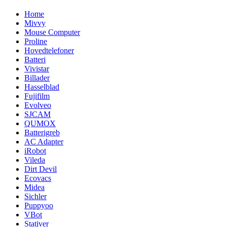
Home
Mivvy
Mouse Computer
Proline
Hovedtelefoner
Batteri
Vivistar
Billader
Hasselblad
Fujifilm
Evolveo
SJCAM
QUMOX
Batterigreb
AC Adapter
iRobot
Vileda
Dirt Devil
Ecovacs
Midea
Sichler
Puppyoo
VBot
Stativer