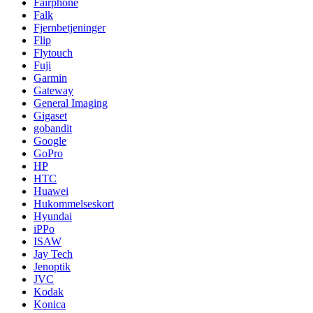
Fairphone
Falk
Fjernbetjeninger
Flip
Flytouch
Fuji
Garmin
Gateway
General Imaging
Gigaset
gobandit
Google
GoPro
HP
HTC
Huawei
Hukommelseskort
Hyundai
iPPo
ISAW
Jay Tech
Jenoptik
JVC
Kodak
Konica