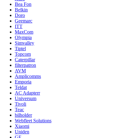
Bea Fon
Belkin
Doro
Geemarc
ITT
MaxCom
Olympia
Simvalley
Tiptel
Topcom
Caterpillar
filterpatron
AVM
Amplicomms
Emporia
Teldat
AC Adapterr
Universum
Tivoli
Teac
bilholder
Webfleet Solutions
Xiaomi
Uniden
GE