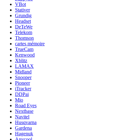
VBot
Stativer
Grundig
Headset
DeTeWe
Telekom
Thomson
cartes mémoire
TrueCam
Kenwood
Xblitz
LAMAX
Midland
Snooper
Pioneer
iTracker
DDPai
Mio
Road Eyes
Nextbase
Navitel
Husqvarna
Gardena
Hagenuk
Anycool