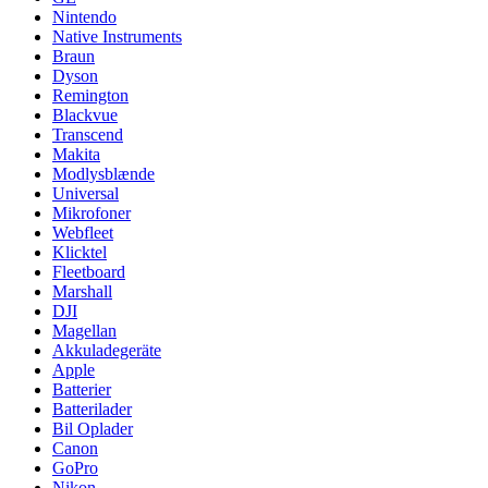
Nintendo
Native Instruments
Braun
Dyson
Remington
Blackvue
Transcend
Makita
Modlysblænde
Universal
Mikrofoner
Webfleet
Klicktel
Fleetboard
Marshall
DJI
Magellan
Akkuladegeräte
Apple
Batterier
Batterilader
Bil Oplader
Canon
GoPro
Nikon