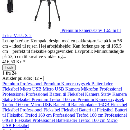
Premium kamerastativ 1.65 m til
Leica V-LUX 2
Let og bærbar: Kompakt design med en pakkestørrelse på kun 56
cm – ideel til rejser. Høj arbejdshøjde: Kan forlænges op til 165,5
cm – perfekt til fleksible optagevinkler. Lavprofil: Minimumshøjde
på 53,5 cm til kreative vinkler og...
416,50 Kr. *
Husk
1
fra
24
Artikler pr. side:
Premium
Professionel
Premium
Kamera rygsæk
Batterilader
Fleksibel
Micro USB
Micro USB
Kamera Mikrofon
Professionel
Professionel
Professionel
Batteri til
Fleksibel
Kamera Stativ
Kamera
Stativ
Fleksibel
Premium
Trefod 160 cm
Premium
Kamera rygsæk
Trefod 160 cm
Micro USB
Batteri til
Batterioplader
16GB
Fleksibel
Fleksibel
Professionel
Fleksibel
Fleksibel
Batteri til
Fleksibel
Batteri
til
Fleksibel
Trefod 160 cm
Professionel
Trefod 160 cm
Professionel
64GB
Fleksibel
Professionel
Batterilader
Trefod 160 cm
Micro
USB
Fleksibel