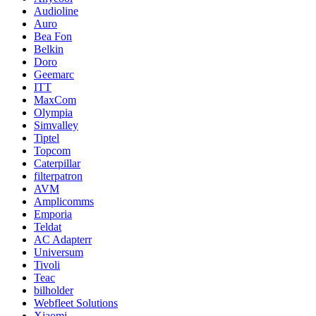
Audioline
Auro
Bea Fon
Belkin
Doro
Geemarc
ITT
MaxCom
Olympia
Simvalley
Tiptel
Topcom
Caterpillar
filterpatron
AVM
Amplicomms
Emporia
Teldat
AC Adapterr
Universum
Tivoli
Teac
bilholder
Webfleet Solutions
Xiaomi