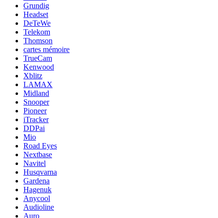
Grundig
Headset
DeTeWe
Telekom
Thomson
cartes mémoire
TrueCam
Kenwood
Xblitz
LAMAX
Midland
Snooper
Pioneer
iTracker
DDPai
Mio
Road Eyes
Nextbase
Navitel
Husqvarna
Gardena
Hagenuk
Anycool
Audioline
Auro