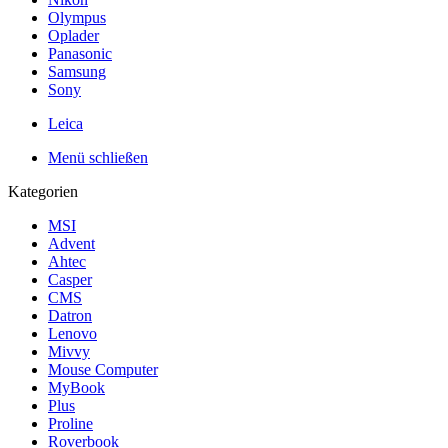
Olympus
Oplader
Panasonic
Samsung
Sony
Leica
Menü schließen
Kategorien
MSI
Advent
Ahtec
Casper
CMS
Datron
Lenovo
Mivvy
Mouse Computer
MyBook
Plus
Proline
Roverbook