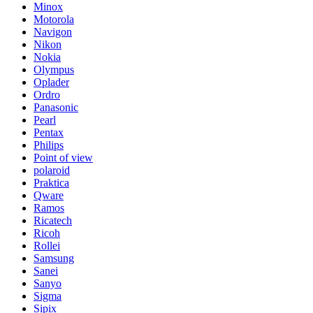
Minox
Motorola
Navigon
Nikon
Nokia
Olympus
Oplader
Ordro
Panasonic
Pearl
Pentax
Philips
Point of view
polaroid
Praktica
Qware
Ramos
Ricatech
Ricoh
Rollei
Samsung
Sanei
Sanyo
Sigma
Sipix