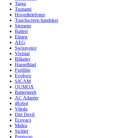
Targa
Tsunami
Hovedtelefoner
Touchscreen handsker
Siemens
Batteri
Elmeg
AEG
Swissvoice
Vivistar
Billader
Hasselblad
Fujifilm
Evolveo
SJCAM
QUMOX
Batterigreb
AC Adapter
iRobot
Vileda
Dirt Devil
Ecovacs
Midea
Sichler
Puppyoo