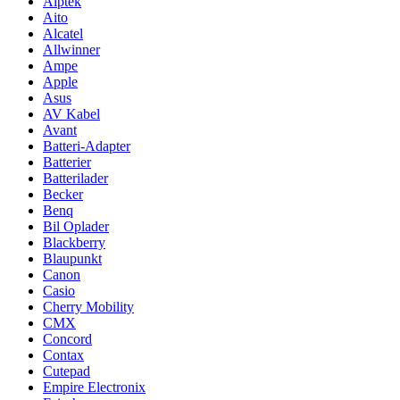
Aiptek
Aito
Alcatel
Allwinner
Ampe
Apple
Asus
AV Kabel
Avant
Batteri-Adapter
Batterier
Batterilader
Becker
Benq
Bil Oplader
Blackberry
Blaupunkt
Canon
Casio
Cherry Mobility
CMX
Concord
Contax
Cutepad
Empire Electronix