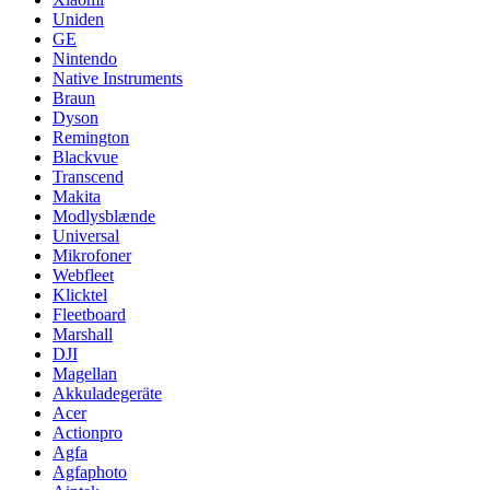
Uniden
GE
Nintendo
Native Instruments
Braun
Dyson
Remington
Blackvue
Transcend
Makita
Modlysblænde
Universal
Mikrofoner
Webfleet
Klicktel
Fleetboard
Marshall
DJI
Magellan
Akkuladegeräte
Acer
Actionpro
Agfa
Agfaphoto