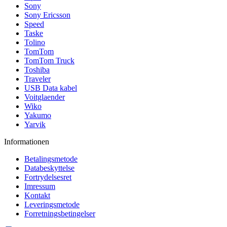
Sony
Sony Ericsson
Speed
Taske
Tolino
TomTom
TomTom Truck
Toshiba
Traveler
USB Data kabel
Voitglaender
Wiko
Yakumo
Yarvik
Informationen
Betalingsmetode
Databeskyttelse
Fortrydelsesret
Imressum
Kontakt
Leveringsmetode
Forretningsbetingelser