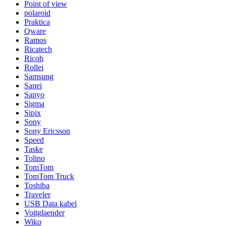
Point of view
polaroid
Praktica
Qware
Ramos
Ricatech
Ricoh
Rollei
Samsung
Sanei
Sanyo
Sigma
Sipix
Sony
Sony Ericsson
Speed
Taske
Tolino
TomTom
TomTom Truck
Toshiba
Traveler
USB Data kabel
Voitglaender
Wiko