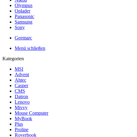
Olympus
Oplader
Panasonic
Samsung
Sony
Geemarc
Menü schließen
Kategorien
MSI
Advent
Ahtec
Casper
CMS
Datron
Lenovo
Mivvy
Mouse Computer
MyBook
Plus
Proline
Roverbook