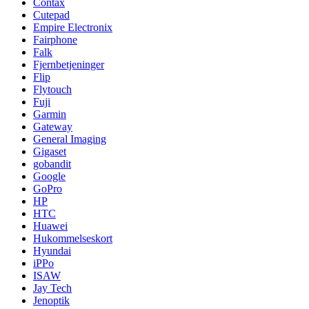
Contax
Cutepad
Empire Electronix
Fairphone
Falk
Fjernbetjeninger
Flip
Flytouch
Fuji
Garmin
Gateway
General Imaging
Gigaset
gobandit
Google
GoPro
HP
HTC
Huawei
Hukommelseskort
Hyundai
iPPo
ISAW
Jay Tech
Jenoptik