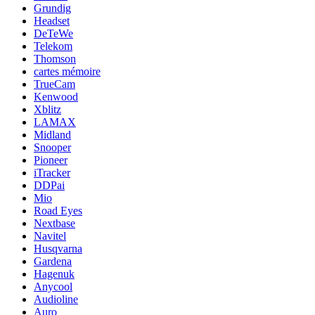
Grundig
Headset
DeTeWe
Telekom
Thomson
cartes mémoire
TrueCam
Kenwood
Xblitz
LAMAX
Midland
Snooper
Pioneer
iTracker
DDPai
Mio
Road Eyes
Nextbase
Navitel
Husqvarna
Gardena
Hagenuk
Anycool
Audioline
Auro