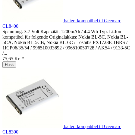
batteri kompatibel til Geemarc
CL8400
Spannung: 3.7 Volt Kapazität: 1200mAh / 4.4 Wh Typ: Li-Ion
kompatibel für folgende Originalakkus: Nokia BL-5C, Nokia BL-
5CA, Nokia BL-5CB, Nokia BL-6C / Toshiba PX1728E-1BRS /
1ICP06/35/54 / 996510033692 / 996510050728 / AK54 / 9133-5C
/...
75,65 Kr. *
Husk
batteri kompatibel til Geemarc
CL8300