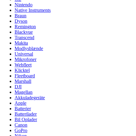
Nintendo
Native Instruments
Braun
Dyson
Remington
Blackvue
Transcend
Makita
Modlysblænde
Universal
Mikrofoner
Webfleet
Klicktel
Fleetboard
Marshall
DJI
Magellan
Akkuladegeräte
Apple
Batterier
Batterilader
Bil Oplader
Canon
GoPro
Nikon