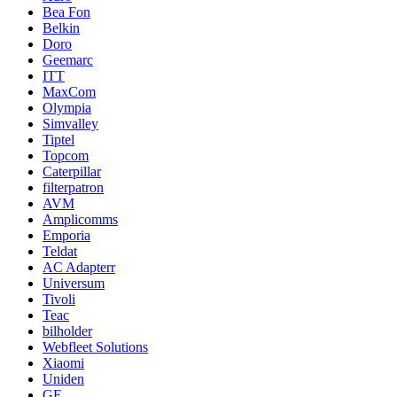
Bea Fon
Belkin
Doro
Geemarc
ITT
MaxCom
Olympia
Simvalley
Tiptel
Topcom
Caterpillar
filterpatron
AVM
Amplicomms
Emporia
Teldat
AC Adapterr
Universum
Tivoli
Teac
bilholder
Webfleet Solutions
Xiaomi
Uniden
GE