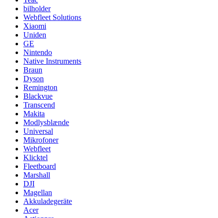
bilholder
Webfleet Solutions
Xiaomi
Uniden
GE
Nintendo
Native Instruments
Braun
Dyson
Remington
Blackvue
Transcend
Makita
Modlysblænde
Universal
Mikrofoner
Webfleet
Klicktel
Fleetboard
Marshall
DJI
Magellan
Akkuladegeräte
Acer