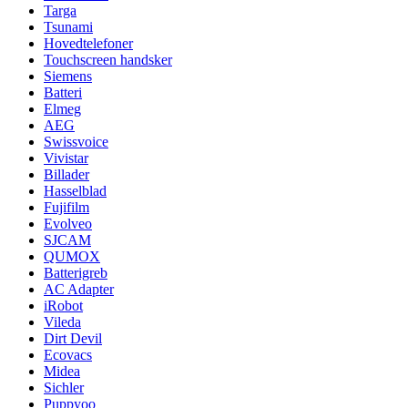
Targa
Tsunami
Hovedtelefoner
Touchscreen handsker
Siemens
Batteri
Elmeg
AEG
Swissvoice
Vivistar
Billader
Hasselblad
Fujifilm
Evolveo
SJCAM
QUMOX
Batterigreb
AC Adapter
iRobot
Vileda
Dirt Devil
Ecovacs
Midea
Sichler
Puppyoo