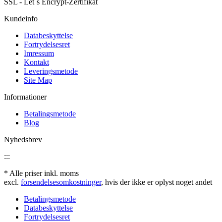
SSL - Let´s Encrypt-Zertifikat
Kundeinfo
Databeskyttelse
Fortrydelsesret
Imressum
Kontakt
Leveringsmetode
Site Map
Informationer
Betalingsmetode
Blog
Nyhedsbrev
:::
* Alle priser inkl. moms
excl.
forsendelsesomkostninger
, hvis der ikke er oplyst noget andet
Betalingsmetode
Databeskyttelse
Fortrydelsesret