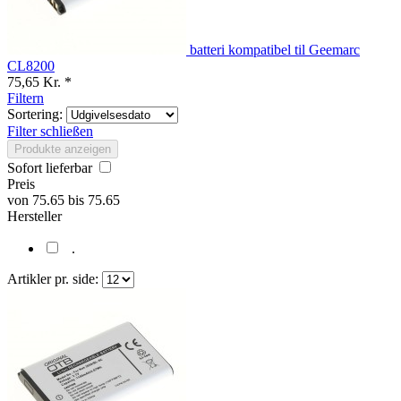
batteri kompatibel til Geemarc
CL8200
75,65 Kr. *
Filtern
Sortering:
Filter schließen
Produkte anzeigen
Sofort lieferbar
Preis
von
75.65
bis
75.65
Hersteller
.
Artikler pr. side: