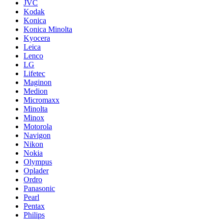
JVC
Kodak
Konica
Konica Minolta
Kyocera
Leica
Lenco
LG
Lifetec
Maginon
Medion
Micromaxx
Minolta
Minox
Motorola
Navigon
Nikon
Nokia
Olympus
Oplader
Ordro
Panasonic
Pearl
Pentax
Philips