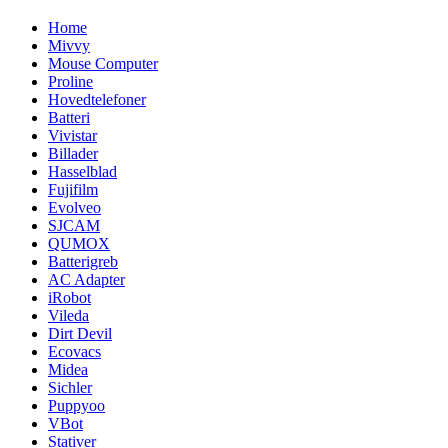
Home
Mivvy
Mouse Computer
Proline
Hovedtelefoner
Batteri
Vivistar
Billader
Hasselblad
Fujifilm
Evolveo
SJCAM
QUMOX
Batterigreb
AC Adapter
iRobot
Vileda
Dirt Devil
Ecovacs
Midea
Sichler
Puppyoo
VBot
Stativer