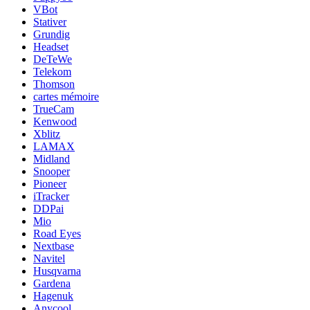
VBot
Stativer
Grundig
Headset
DeTeWe
Telekom
Thomson
cartes mémoire
TrueCam
Kenwood
Xblitz
LAMAX
Midland
Snooper
Pioneer
iTracker
DDPai
Mio
Road Eyes
Nextbase
Navitel
Husqvarna
Gardena
Hagenuk
Anycool