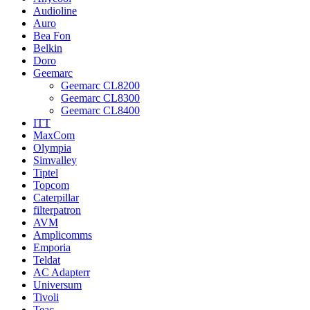
Audioline
Auro
Bea Fon
Belkin
Doro
Geemarc
Geemarc CL8200
Geemarc CL8300
Geemarc CL8400
ITT
MaxCom
Olympia
Simvalley
Tiptel
Topcom
Caterpillar
filterpatron
AVM
Amplicomms
Emporia
Teldat
AC Adapterr
Universum
Tivoli
Teac