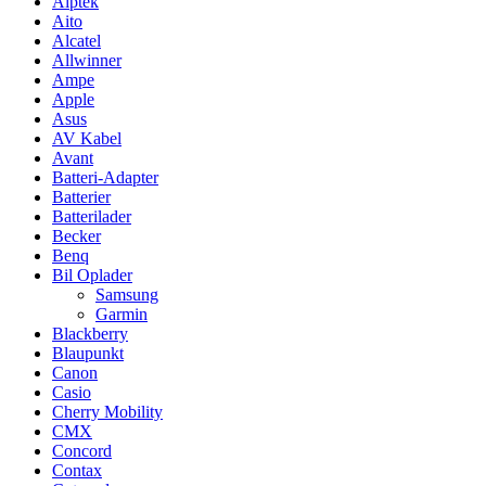
Aiptek
Aito
Alcatel
Allwinner
Ampe
Apple
Asus
AV Kabel
Avant
Batteri-Adapter
Batterier
Batterilader
Becker
Benq
Bil Oplader
Samsung
Garmin
Blackberry
Blaupunkt
Canon
Casio
Cherry Mobility
CMX
Concord
Contax