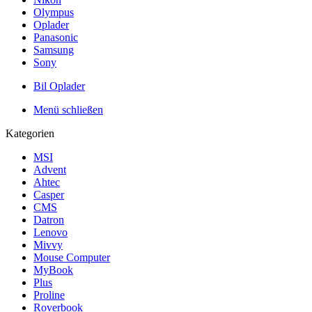
Olympus
Oplader
Panasonic
Samsung
Sony
Bil Oplader
Menü schließen
Kategorien
MSI
Advent
Ahtec
Casper
CMS
Datron
Lenovo
Mivvy
Mouse Computer
MyBook
Plus
Proline
Roverbook