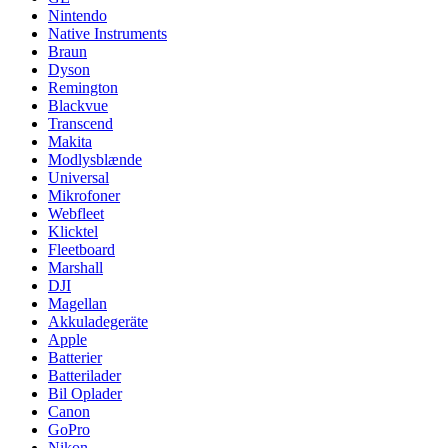
Nintendo
Native Instruments
Braun
Dyson
Remington
Blackvue
Transcend
Makita
Modlysblænde
Universal
Mikrofoner
Webfleet
Klicktel
Fleetboard
Marshall
DJI
Magellan
Akkuladegeräte
Apple
Batterier
Batterilader
Bil Oplader
Canon
GoPro
Nikon