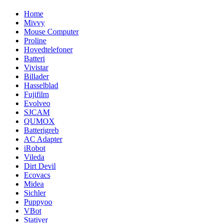
Home
Mivvy
Mouse Computer
Proline
Hovedtelefoner
Batteri
Vivistar
Billader
Hasselblad
Fujifilm
Evolveo
SJCAM
QUMOX
Batterigreb
AC Adapter
iRobot
Vileda
Dirt Devil
Ecovacs
Midea
Sichler
Puppyoo
VBot
Stativer