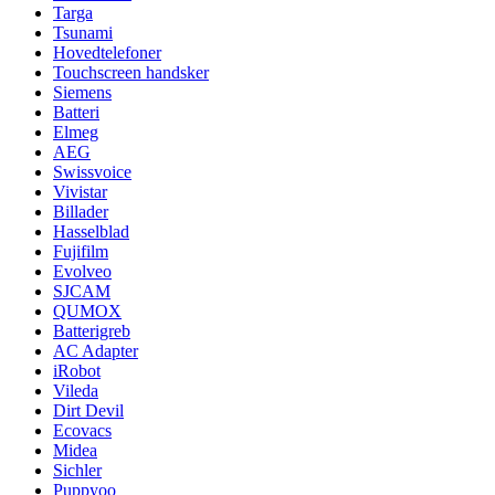
Targa
Tsunami
Hovedtelefoner
Touchscreen handsker
Siemens
Batteri
Elmeg
AEG
Swissvoice
Vivistar
Billader
Hasselblad
Fujifilm
Evolveo
SJCAM
QUMOX
Batterigreb
AC Adapter
iRobot
Vileda
Dirt Devil
Ecovacs
Midea
Sichler
Puppyoo