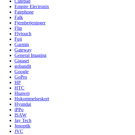
Cutepad
Empire Electronix
Fairphone
Falk
Fjernbetjeninger
Flip
Flytouch
Fuji
Garmin
Gateway
General Imaging
Gigaset
gobandit
Google
GoPro
HP
HTC
Huawei
Hukommelseskort
Hyundai
iPPo
ISAW
Jay Tech
Jenoptik
JVC