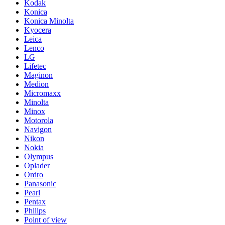
Kodak
Konica
Konica Minolta
Kyocera
Leica
Lenco
LG
Lifetec
Maginon
Medion
Micromaxx
Minolta
Minox
Motorola
Navigon
Nikon
Nokia
Olympus
Oplader
Ordro
Panasonic
Pearl
Pentax
Philips
Point of view