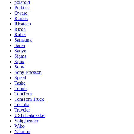
polaroid
Praktica
Qware
Ramos
Ricatech
Ricoh
Rollei
Samsung
Sanei
Sanyo
Sigma
Sipix
Sony
Sony Ericsson
Speed
Taske
Tolino
TomTom
TomTom Truck
Toshiba
Traveler
USB Data kabel
Voitglaender
Wiko
Yakumo