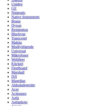
Uniden
GE
Nintendo
Native Instruments
Braun
Dyson
Remington
Blackvue
Transcend
Makita
Modlysblænde
Universal
Mikrofoner
Webfleet
Klicktel
Fleetboard
Marshall
DJI
Magellan
Akkuladegeräte
Acer
Actionpro
Agfa
Agfaphoto