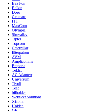
Bea Fon
Belkin
Doro
Geemarc
ITT
MaxCom
Olympia
Simvalley
Tiptel
Topcom
Caterpillar
filterpatron
AVM
Amplicomms
Emporia
Teldat
AC Adapterr
Universum
Tivoli
Teac
bilholder
Webfleet Solutions
Xiaomi
Uniden
GE