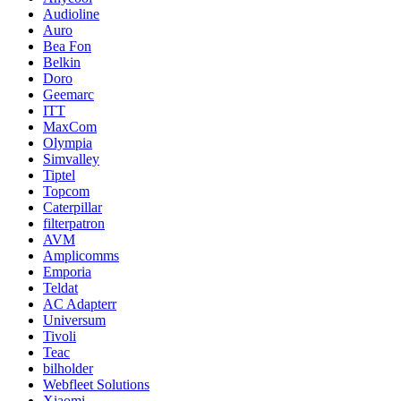
Audioline
Auro
Bea Fon
Belkin
Doro
Geemarc
ITT
MaxCom
Olympia
Simvalley
Tiptel
Topcom
Caterpillar
filterpatron
AVM
Amplicomms
Emporia
Teldat
AC Adapterr
Universum
Tivoli
Teac
bilholder
Webfleet Solutions
Xiaomi