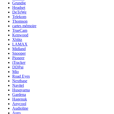
Grundig
Headset
DeTeWe
Telekom
Thomson
cartes mémoire
TrueCam
Kenwood
Xblitz
LAMAX
Midland
Snooper
Pioneer
iTracker
DDPai
Mio
Road Eyes
Nextbase
Navitel
Husqvarna
Gardena
Hagenuk
Anycool
Audioline
Auro