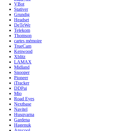
VBot
Stativer
Grundig
Headset
DeTeWe
Telekom
Thomson
cartes mémoire
TrueCam
Kenwood
Xblitz
LAMAX
Midland
Snooper
Pioneer
iTracker
DDPai
Mio
Road Eyes
Nextbase
Navitel
Husqvarna
Gardena
Hagenuk
Anycool