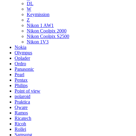
DL
W
Keymission
Z
Nikon 1 AW1
Nikon Coolpix 2000
Nikon Coolpix S2500
Nikon 1V3
Nokia
Olympus
Oplader
Ordro
Panasonic
Pearl
Pentax
Philips
Point of view
polaroid
Praktica
Qware
Ramos
Ricatech
Ricoh
Rollei
Samsung