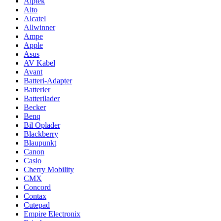
Aiptek
Aito
Alcatel
Allwinner
Ampe
Apple
Asus
AV Kabel
Avant
Batteri-Adapter
Batterier
Batterilader
Becker
Benq
Bil Oplader
Blackberry
Blaupunkt
Canon
Casio
Cherry Mobility
CMX
Concord
Contax
Cutepad
Empire Electronix