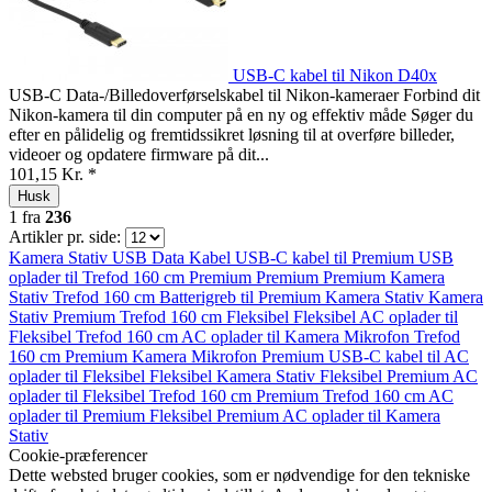
USB-C kabel til Nikon D40x
USB-C Data-/Billedoverførselskabel til Nikon-kameraer Forbind dit
Nikon-kamera til din computer på en ny og effektiv måde Søger du
efter en pålidelig og fremtidssikret løsning til at overføre billeder,
videoer og opdatere firmware på dit...
101,15 Kr. *
Husk
1
fra
236
Artikler pr. side:
Kamera Stativ
USB Data Kabel
USB-C kabel til
Premium
USB
oplader til
Trefod 160 cm
Premium
Premium
Premium
Kamera
Stativ
Trefod 160 cm
Batterigreb til
Premium
Kamera Stativ
Kamera
Stativ
Premium
Trefod 160 cm
Fleksibel
Fleksibel
AC oplader til
Fleksibel
Trefod 160 cm
AC oplader til
Kamera Mikrofon
Trefod
160 cm
Premium
Kamera Mikrofon
Premium
USB-C kabel til
AC
oplader til
Fleksibel
Fleksibel
Kamera Stativ
Fleksibel
Premium
AC
oplader til
Fleksibel
Trefod 160 cm
Premium
Trefod 160 cm
AC
oplader til
Premium
Fleksibel
Premium
AC oplader til
Kamera
Stativ
Cookie-præferencer
Dette websted bruger cookies, som er nødvendige for den tekniske