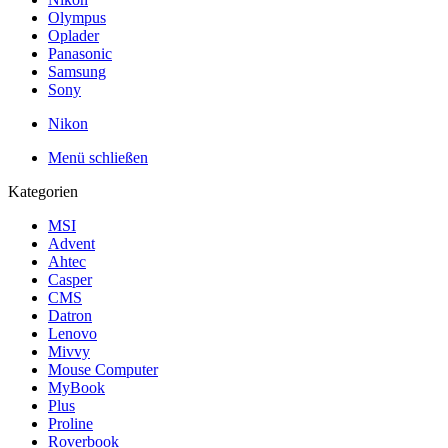
Olympus
Oplader
Panasonic
Samsung
Sony
Nikon
Menü schließen
Kategorien
MSI
Advent
Ahtec
Casper
CMS
Datron
Lenovo
Mivvy
Mouse Computer
MyBook
Plus
Proline
Roverbook