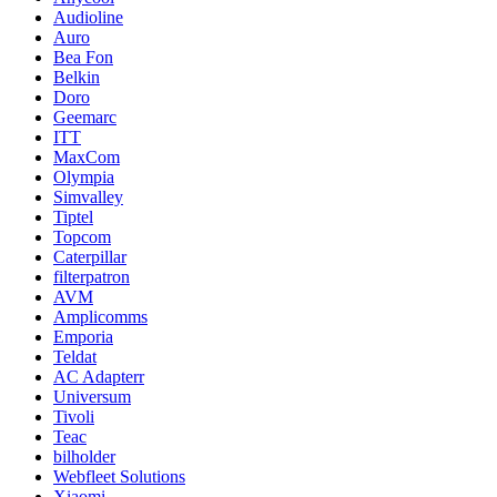
Audioline
Auro
Bea Fon
Belkin
Doro
Geemarc
ITT
MaxCom
Olympia
Simvalley
Tiptel
Topcom
Caterpillar
filterpatron
AVM
Amplicomms
Emporia
Teldat
AC Adapterr
Universum
Tivoli
Teac
bilholder
Webfleet Solutions
Xiaomi