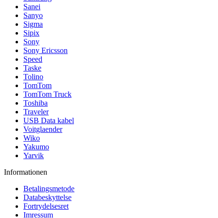
Sanei
Sanyo
Sigma
Sipix
Sony
Sony Ericsson
Speed
Taske
Tolino
TomTom
TomTom Truck
Toshiba
Traveler
USB Data kabel
Voitglaender
Wiko
Yakumo
Yarvik
Informationen
Betalingsmetode
Databeskyttelse
Fortrydelsesret
Imressum