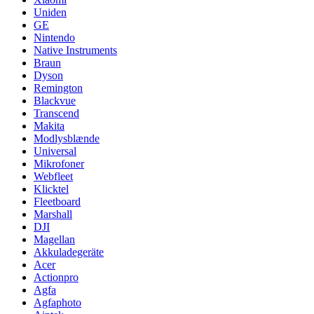
Uniden
GE
Nintendo
Native Instruments
Braun
Dyson
Remington
Blackvue
Transcend
Makita
Modlysblænde
Universal
Mikrofoner
Webfleet
Klicktel
Fleetboard
Marshall
DJI
Magellan
Akkuladegeräte
Acer
Actionpro
Agfa
Agfaphoto