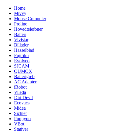
Home
Mivvy
Mouse Computer
Proline
Hovedtelefoner
Batteri
Vivistar
Billader
Hasselblad
Fujifilm
Evolveo
SJCAM
QUMOX
Batterigreb
AC Adapter
iRobot
Vileda
Dirt Devil
Ecovacs
Midea
Sichler
Puppyoo
VBot
Stativer