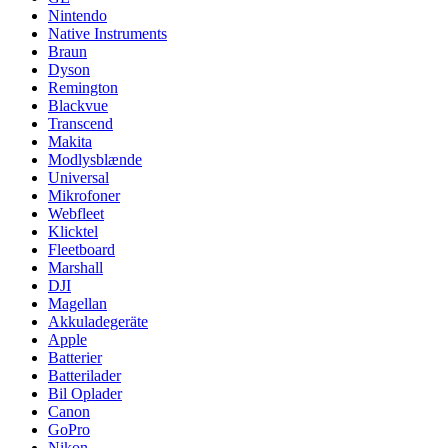
Nintendo
Native Instruments
Braun
Dyson
Remington
Blackvue
Transcend
Makita
Modlysblænde
Universal
Mikrofoner
Webfleet
Klicktel
Fleetboard
Marshall
DJI
Magellan
Akkuladegeräte
Apple
Batterier
Batterilader
Bil Oplader
Canon
GoPro
Nikon