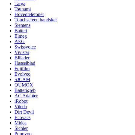
Targa
Tsunami
Hovedtelefoner
Touchscreen handsker
Siemens
Batteri
Elmeg
AEG
Swissvoice
Vivistar
Billader
Hasselblad
Fujifilm
Evolveo
SJCAM
QUMOX
Batterigreb
AC Adapter
iRobot
Vileda
Dirt Devil
Ecovacs
Midea
Sichler
Puppyoo