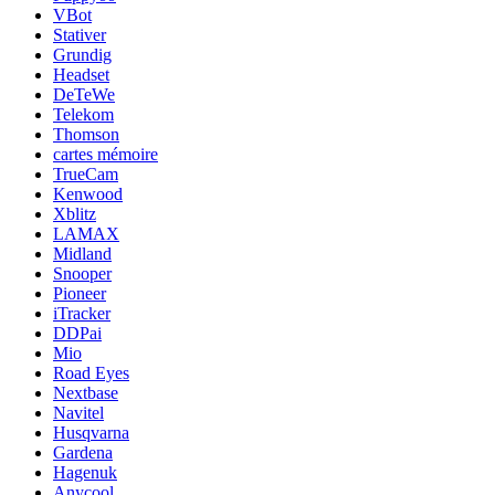
VBot
Stativer
Grundig
Headset
DeTeWe
Telekom
Thomson
cartes mémoire
TrueCam
Kenwood
Xblitz
LAMAX
Midland
Snooper
Pioneer
iTracker
DDPai
Mio
Road Eyes
Nextbase
Navitel
Husqvarna
Gardena
Hagenuk
Anycool