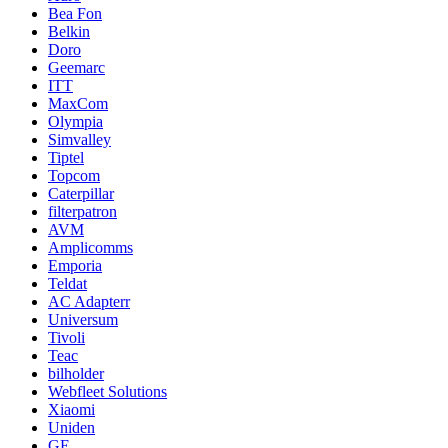
Bea Fon
Belkin
Doro
Geemarc
ITT
MaxCom
Olympia
Simvalley
Tiptel
Topcom
Caterpillar
filterpatron
AVM
Amplicomms
Emporia
Teldat
AC Adapterr
Universum
Tivoli
Teac
bilholder
Webfleet Solutions
Xiaomi
Uniden
GE