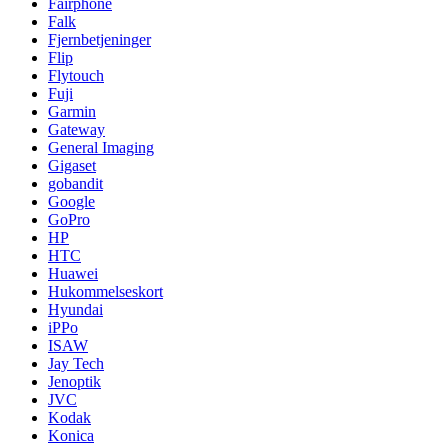
Fairphone
Falk
Fjernbetjeninger
Flip
Flytouch
Fuji
Garmin
Gateway
General Imaging
Gigaset
gobandit
Google
GoPro
HP
HTC
Huawei
Hukommelseskort
Hyundai
iPPo
ISAW
Jay Tech
Jenoptik
JVC
Kodak
Konica