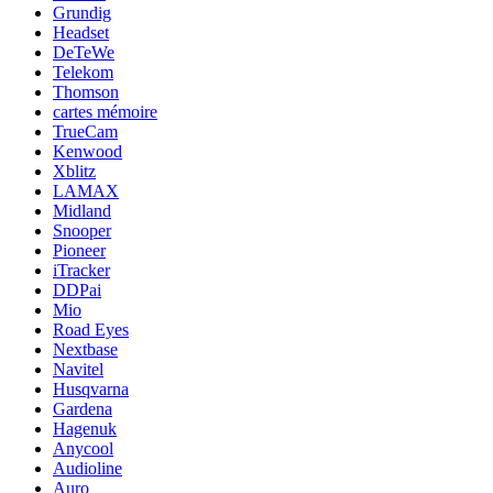
Grundig
Headset
DeTeWe
Telekom
Thomson
cartes mémoire
TrueCam
Kenwood
Xblitz
LAMAX
Midland
Snooper
Pioneer
iTracker
DDPai
Mio
Road Eyes
Nextbase
Navitel
Husqvarna
Gardena
Hagenuk
Anycool
Audioline
Auro