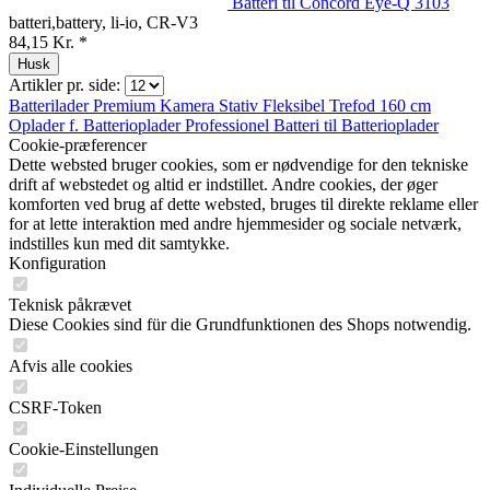
Batteri til Concord Eye-Q 3103
batteri,battery, li-io, CR-V3
84,15 Kr. *
Husk
Artikler pr. side:
Batterilader
Premium
Kamera Stativ
Fleksibel
Trefod 160 cm
Oplader f.
Batterioplader
Professionel
Batteri til
Batterioplader
Cookie-præferencer
Dette websted bruger cookies, som er nødvendige for den tekniske
drift af webstedet og altid er indstillet. Andre cookies, der øger
komforten ved brug af dette websted, bruges til direkte reklame eller
for at lette interaktion med andre hjemmesider og sociale netværk,
indstilles kun med dit samtykke.
Konfiguration
Teknisk påkrævet
Diese Cookies sind für die Grundfunktionen des Shops notwendig.
Afvis alle cookies
CSRF-Token
Cookie-Einstellungen