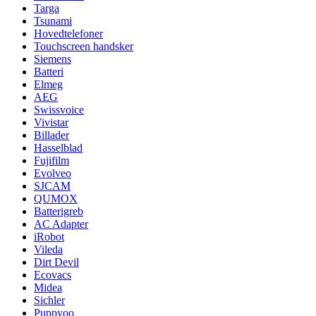
Targa
Tsunami
Hovedtelefoner
Touchscreen handsker
Siemens
Batteri
Elmeg
AEG
Swissvoice
Vivistar
Billader
Hasselblad
Fujifilm
Evolveo
SJCAM
QUMOX
Batterigreb
AC Adapter
iRobot
Vileda
Dirt Devil
Ecovacs
Midea
Sichler
Puppyoo