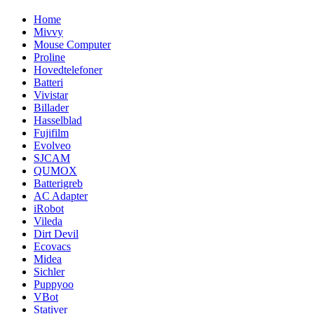
Home
Mivvy
Mouse Computer
Proline
Hovedtelefoner
Batteri
Vivistar
Billader
Hasselblad
Fujifilm
Evolveo
SJCAM
QUMOX
Batterigreb
AC Adapter
iRobot
Vileda
Dirt Devil
Ecovacs
Midea
Sichler
Puppyoo
VBot
Stativer