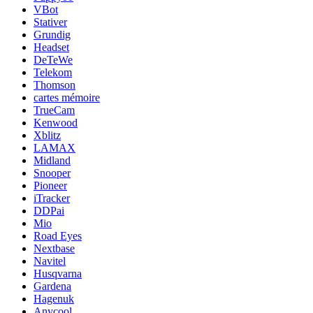
VBot
Stativer
Grundig
Headset
DeTeWe
Telekom
Thomson
cartes mémoire
TrueCam
Kenwood
Xblitz
LAMAX
Midland
Snooper
Pioneer
iTracker
DDPai
Mio
Road Eyes
Nextbase
Navitel
Husqvarna
Gardena
Hagenuk
Anycool