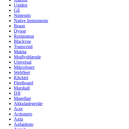
Uniden
GE
Nintendo
Native Instruments
Braun
Dyson
Remington
Blackvue
Transcend
Makita
Modlysblænde
Universal
Mikrofoner
Webfleet
Klicktel
Fleetboard
Marshall
DJI
Magellan
Akkuladegeräte
Acer
Actionpro
Agfa
Agfaphoto