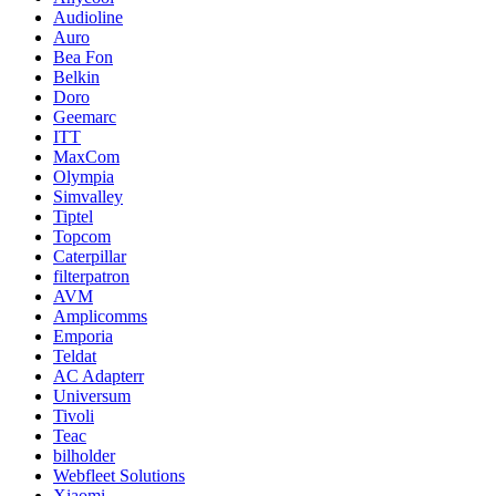
Audioline
Auro
Bea Fon
Belkin
Doro
Geemarc
ITT
MaxCom
Olympia
Simvalley
Tiptel
Topcom
Caterpillar
filterpatron
AVM
Amplicomms
Emporia
Teldat
AC Adapterr
Universum
Tivoli
Teac
bilholder
Webfleet Solutions
Xiaomi