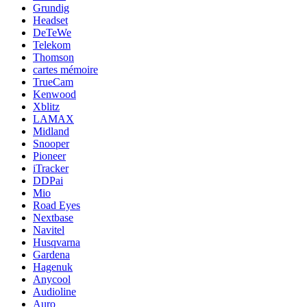
Grundig
Headset
DeTeWe
Telekom
Thomson
cartes mémoire
TrueCam
Kenwood
Xblitz
LAMAX
Midland
Snooper
Pioneer
iTracker
DDPai
Mio
Road Eyes
Nextbase
Navitel
Husqvarna
Gardena
Hagenuk
Anycool
Audioline
Auro