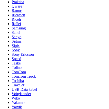
Praktica
Qware
Ramos
Ricatech
Ricoh
Rollei
Samsung
Sanei
Sanyo
Sigma
Sipix
Sony
Sony Ericsson
Speed
Taske
Tolino
TomTom
TomTom Truck
Toshiba
Traveler
USB Data kabel
Voitglaender
Wiko
Yakumo
Yarvik