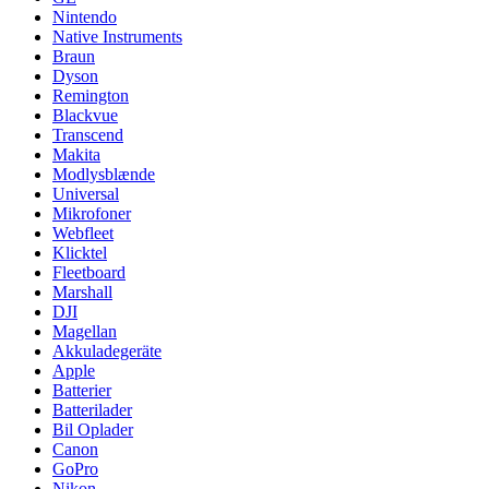
Nintendo
Native Instruments
Braun
Dyson
Remington
Blackvue
Transcend
Makita
Modlysblænde
Universal
Mikrofoner
Webfleet
Klicktel
Fleetboard
Marshall
DJI
Magellan
Akkuladegeräte
Apple
Batterier
Batterilader
Bil Oplader
Canon
GoPro
Nikon