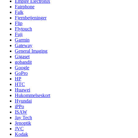
Empire Electronix
Fairphone
Falk
Fjernbetjeninger
Flip
Flytouch
Fuji
Garmin
Gateway
General Imaging
Gigaset
gobandit
Google
GoPro
HP
HTC
Huawei
Hukommelseskort
Hyundai
iPPo
ISAW
Jay Tech
Jenoptik
JVC
Kodak