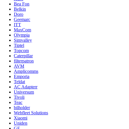
Bea Fon
Belkin
Doro
Geemarc
ITT
MaxCom
Olympia
Simvalley
Tiptel
Topcom
Caterpillar
filterpatron
AVM
Amplicomms
Emporia
Teldat
AC Adapterr
Universum
Tivoli
Teac
bilholder
Webfleet Solutions
Xiaomi
Uniden
GE