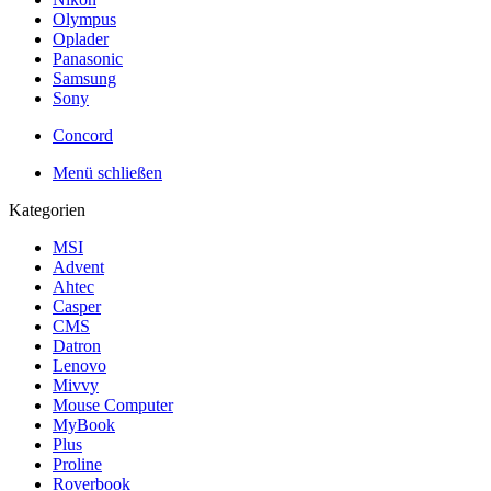
Olympus
Oplader
Panasonic
Samsung
Sony
Concord
Menü schließen
Kategorien
MSI
Advent
Ahtec
Casper
CMS
Datron
Lenovo
Mivvy
Mouse Computer
MyBook
Plus
Proline
Roverbook