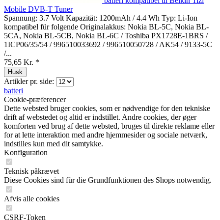
batteri kompatibel til Belkin Tizi
Mobile DVB-T Tuner
Spannung: 3.7 Volt Kapazität: 1200mAh / 4.4 Wh Typ: Li-Ion
kompatibel für folgende Originalakkus: Nokia BL-5C, Nokia BL-
5CA, Nokia BL-5CB, Nokia BL-6C / Toshiba PX1728E-1BRS /
1ICP06/35/54 / 996510033692 / 996510050728 / AK54 / 9133-5C
/...
75,65 Kr. *
Husk
Artikler pr. side:
batteri
Cookie-præferencer
Dette websted bruger cookies, som er nødvendige for den tekniske
drift af webstedet og altid er indstillet. Andre cookies, der øger
komforten ved brug af dette websted, bruges til direkte reklame eller
for at lette interaktion med andre hjemmesider og sociale netværk,
indstilles kun med dit samtykke.
Konfiguration
Teknisk påkrævet
Diese Cookies sind für die Grundfunktionen des Shops notwendig.
Afvis alle cookies
CSRF-Token