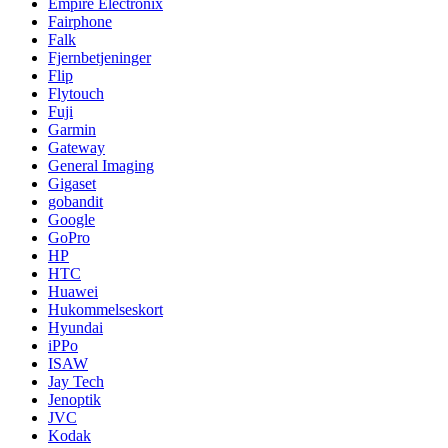
Empire Electronix
Fairphone
Falk
Fjernbetjeninger
Flip
Flytouch
Fuji
Garmin
Gateway
General Imaging
Gigaset
gobandit
Google
GoPro
HP
HTC
Huawei
Hukommelseskort
Hyundai
iPPo
ISAW
Jay Tech
Jenoptik
JVC
Kodak