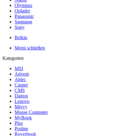
Olympus
Oplader
Panasonic
Samsung
Sony
Belkin
Menü schließen
Kategorien
MSI
Advent
Ahtec
Casper
CMS
Datron
Lenovo
Mivvy
Mouse Computer
MyBook
Plus
Proline
Roverbook