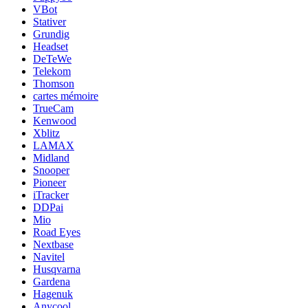
VBot
Stativer
Grundig
Headset
DeTeWe
Telekom
Thomson
cartes mémoire
TrueCam
Kenwood
Xblitz
LAMAX
Midland
Snooper
Pioneer
iTracker
DDPai
Mio
Road Eyes
Nextbase
Navitel
Husqvarna
Gardena
Hagenuk
Anycool