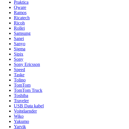
Praktica
Qware
Ramos
Ricatech
Ricoh
Rollei
Samsung
Sanei
Sanyo
Sigma
Sipix
Sony
Sony Ericsson
Speed
Taske
Tolino
TomTom
TomTom Truck
Toshiba
Traveler
USB Data kabel
Voitglaender
Wiko
Yakumo
Yarvik