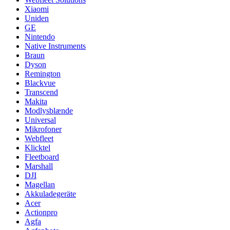
Xiaomi
Uniden
GE
Nintendo
Native Instruments
Braun
Dyson
Remington
Blackvue
Transcend
Makita
Modlysblænde
Universal
Mikrofoner
Webfleet
Klicktel
Fleetboard
Marshall
DJI
Magellan
Akkuladegeräte
Acer
Actionpro
Agfa