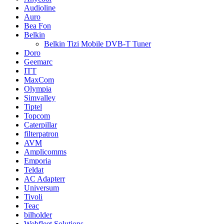
Audioline
Auro
Bea Fon
Belkin
Belkin Tizi Mobile DVB-T Tuner
Doro
Geemarc
ITT
MaxCom
Olympia
Simvalley
Tiptel
Topcom
Caterpillar
filterpatron
AVM
Amplicomms
Emporia
Teldat
AC Adapterr
Universum
Tivoli
Teac
bilholder
Webfleet Solutions