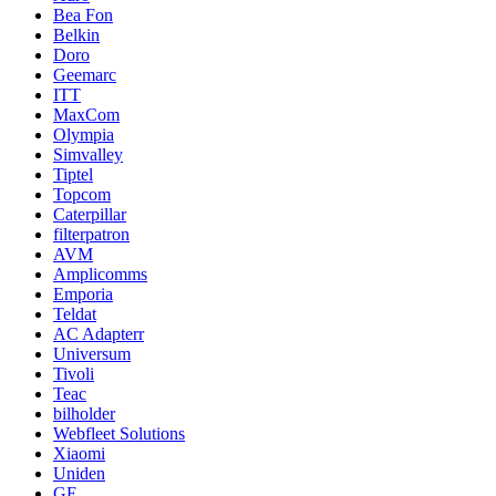
Bea Fon
Belkin
Doro
Geemarc
ITT
MaxCom
Olympia
Simvalley
Tiptel
Topcom
Caterpillar
filterpatron
AVM
Amplicomms
Emporia
Teldat
AC Adapterr
Universum
Tivoli
Teac
bilholder
Webfleet Solutions
Xiaomi
Uniden
GE