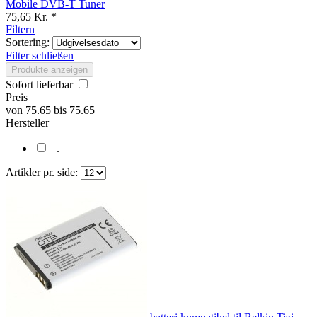
Mobile DVB-T Tuner
75,65 Kr. *
Filtern
Sortering:
Filter schließen
Produkte anzeigen
Sofort lieferbar
Preis
von
75.65
bis
75.65
Hersteller
.
Artikler pr. side: