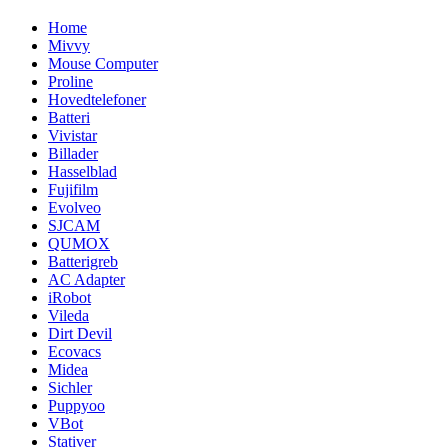
Home
Mivvy
Mouse Computer
Proline
Hovedtelefoner
Batteri
Vivistar
Billader
Hasselblad
Fujifilm
Evolveo
SJCAM
QUMOX
Batterigreb
AC Adapter
iRobot
Vileda
Dirt Devil
Ecovacs
Midea
Sichler
Puppyoo
VBot
Stativer