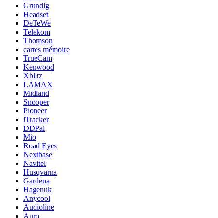
Grundig
Headset
DeTeWe
Telekom
Thomson
cartes mémoire
TrueCam
Kenwood
Xblitz
LAMAX
Midland
Snooper
Pioneer
iTracker
DDPai
Mio
Road Eyes
Nextbase
Navitel
Husqvarna
Gardena
Hagenuk
Anycool
Audioline
Auro