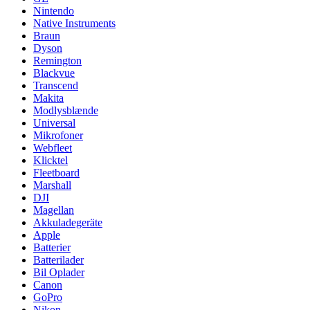
Nintendo
Native Instruments
Braun
Dyson
Remington
Blackvue
Transcend
Makita
Modlysblænde
Universal
Mikrofoner
Webfleet
Klicktel
Fleetboard
Marshall
DJI
Magellan
Akkuladegeräte
Apple
Batterier
Batterilader
Bil Oplader
Canon
GoPro
Nikon