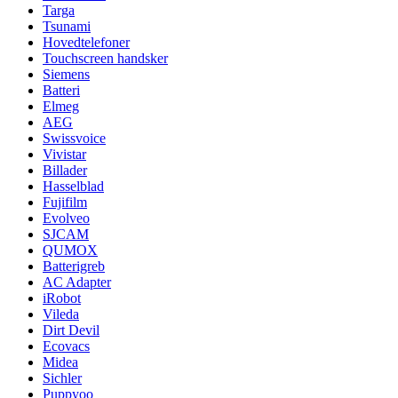
Targa
Tsunami
Hovedtelefoner
Touchscreen handsker
Siemens
Batteri
Elmeg
AEG
Swissvoice
Vivistar
Billader
Hasselblad
Fujifilm
Evolveo
SJCAM
QUMOX
Batterigreb
AC Adapter
iRobot
Vileda
Dirt Devil
Ecovacs
Midea
Sichler
Puppyoo