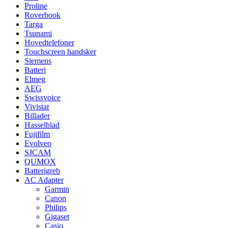
Proline
Roverbook
Targa
Tsunami
Hovedtelefoner
Touchscreen handsker
Siemens
Batteri
Elmeg
AEG
Swissvoice
Vivistar
Billader
Hasselblad
Fujifilm
Evolveo
SJCAM
QUMOX
Batterigreb
AC Adapter
Garmin
Canon
Philips
Gigaset
Casio