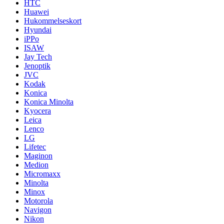
HTC
Huawei
Hukommelseskort
Hyundai
iPPo
ISAW
Jay Tech
Jenoptik
JVC
Kodak
Konica
Konica Minolta
Kyocera
Leica
Lenco
LG
Lifetec
Maginon
Medion
Micromaxx
Minolta
Minox
Motorola
Navigon
Nikon