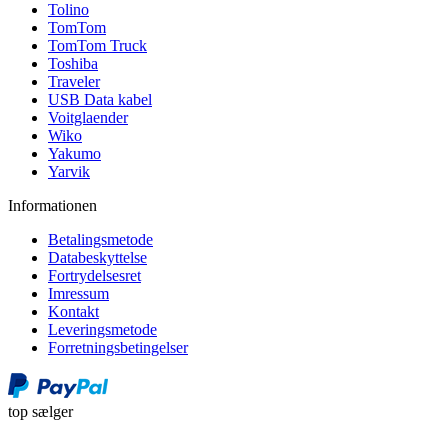
Tolino
TomTom
TomTom Truck
Toshiba
Traveler
USB Data kabel
Voitglaender
Wiko
Yakumo
Yarvik
Informationen
Betalingsmetode
Databeskyttelse
Fortrydelsesret
Imressum
Kontakt
Leveringsmetode
Forretningsbetingelser
top sælger