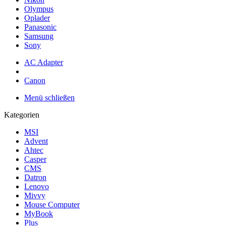
Olympus
Oplader
Panasonic
Samsung
Sony
AC Adapter
Canon
Menü schließen
Kategorien
MSI
Advent
Ahtec
Casper
CMS
Datron
Lenovo
Mivvy
Mouse Computer
MyBook
Plus