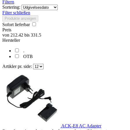
Filtern
Sortering:
Filter schließen
Produkte anzeigen
Sofort lieferbar
Preis
von
212.42
bis
331.5
Hersteller
.
OTB
Artikler pr. side:
ACK-E8 AC Adapter