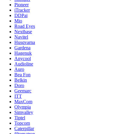
Pioneer
iTracker
DDPai
Mio
Road Eyes
Nextbase
Navitel
Husqvarna
Gardena
Hagenuk
Anycool
Audioline
Auro
Bea Fon
Belkin
Doro
Geemarc
ITT
MaxCom
Olympia
Simvalley
Tiptel
Topcom
Caterpillar
filterpatron