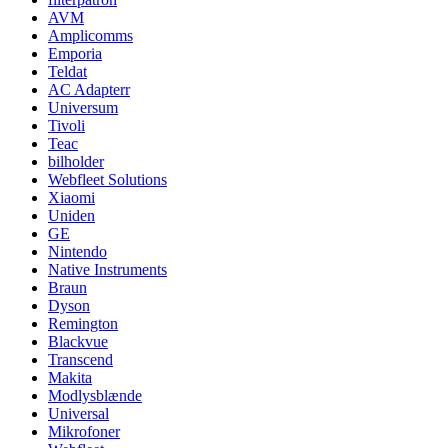
AVM
Amplicomms
Emporia
Teldat
AC Adapterr
Universum
Tivoli
Teac
bilholder
Webfleet Solutions
Xiaomi
Uniden
GE
Nintendo
Native Instruments
Braun
Dyson
Remington
Blackvue
Transcend
Makita
Modlysblænde
Universal
Mikrofoner