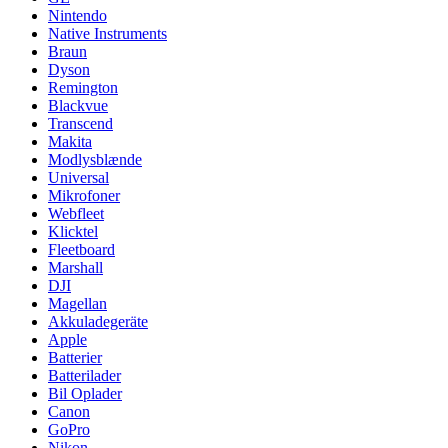
Nintendo
Native Instruments
Braun
Dyson
Remington
Blackvue
Transcend
Makita
Modlysblænde
Universal
Mikrofoner
Webfleet
Klicktel
Fleetboard
Marshall
DJI
Magellan
Akkuladegeräte
Apple
Batterier
Batterilader
Bil Oplader
Canon
GoPro
Nikon