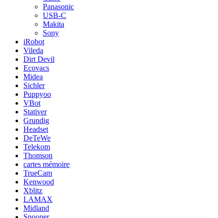
Panasonic
USB-C
Makita
Sony
iRobot
Vileda
Dirt Devil
Ecovacs
Midea
Sichler
Puppyoo
VBot
Stativer
Grundig
Headset
DeTeWe
Telekom
Thomson
cartes mémoire
TrueCam
Kenwood
Xblitz
LAMAX
Midland
Snooper