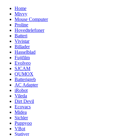
Home
Mivvy
Mouse Computer
Proline
Hovedtelefoner
Batteri
Vivistar
Billader
Hasselblad
Fujifilm
Evolveo
SJCAM
QUMOX
Batterigreb
AC Adapter
iRobot
Vileda
Dirt Devil
Ecovacs
Midea
Sichler
Puppyoo
VBot
Stativer