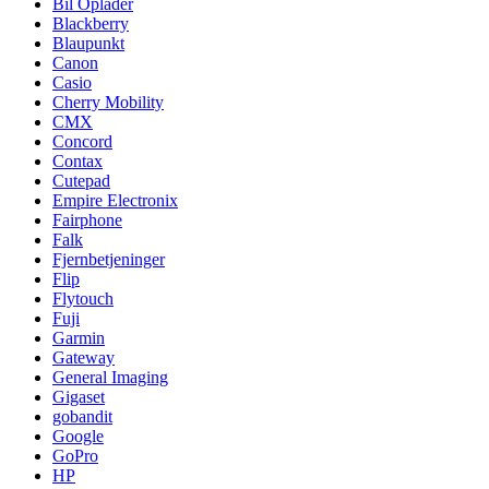
Bil Oplader
Blackberry
Blaupunkt
Canon
Casio
Cherry Mobility
CMX
Concord
Contax
Cutepad
Empire Electronix
Fairphone
Falk
Fjernbetjeninger
Flip
Flytouch
Fuji
Garmin
Gateway
General Imaging
Gigaset
gobandit
Google
GoPro
HP