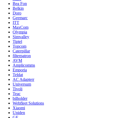
Bea Fon
Belkin
Doro
Geemarc
ITT
MaxCom
Olympia
Simvalley
Tiptel
Topcom
Caterpillar
filterpatron
AVM
Amplicomms
Emporia
Teldat
AC Adapterr
Universum
Tivoli
Teac
bilholder
Webfleet Solutions
Xiaomi
Uniden
GE