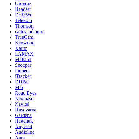
Grundig
Headset
DeTeWe
Telekom
Thomson
cartes mémoire
TrueCam
Kenwood
Xblitz
LAMAX
Midland
Snooper
Pioneer
iTracker
DDPai
Mio
Road Eyes
Nextbase
Navitel
Husqvarna
Gardena
Hagenuk
Anycool
Audioline
Auro