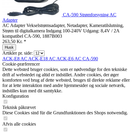
CA-590 Strømforsyning AC
Adapter
AC Adapter Vekselstrømsadapter, Netadapter, Kameratilslutning,
Strøm til digitalkamera Indgang 100-240V Udgang: 8,4V / 2A
kompatibel CA-590, 1887B003
263,50 Kr. *
Husk
Artikler pr. side:
ACK-E8 AC
ACK-E18 AC
ACK-E6 AC
CA-590
Cookie-præferencer
Dette websted bruger cookies, som er nødvendige for den tekniske
drift af webstedet og altid er indstillet. Andre cookies, der øger
komforten ved brug af dette websted, bruges til direkte reklame eller
for at lette interaktion med andre hjemmesider og sociale netværk,
indstilles kun med dit samtykke.
Konfiguration
Teknisk påkrævet
Diese Cookies sind für die Grundfunktionen des Shops notwendig.
Afvis alle cookies