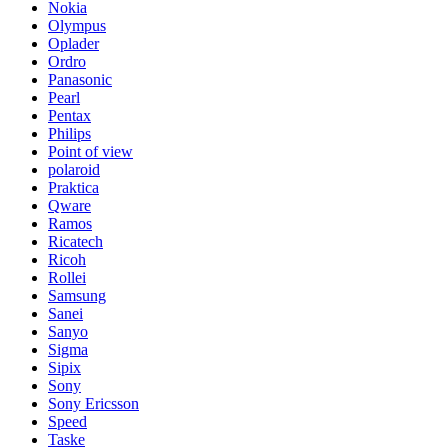
Nokia
Olympus
Oplader
Ordro
Panasonic
Pearl
Pentax
Philips
Point of view
polaroid
Praktica
Qware
Ramos
Ricatech
Ricoh
Rollei
Samsung
Sanei
Sanyo
Sigma
Sipix
Sony
Sony Ericsson
Speed
Taske