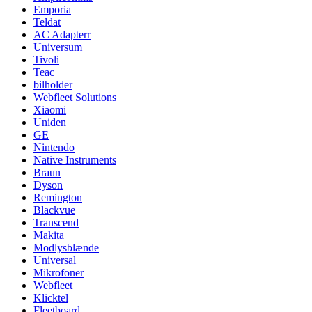
Emporia
Teldat
AC Adapterr
Universum
Tivoli
Teac
bilholder
Webfleet Solutions
Xiaomi
Uniden
GE
Nintendo
Native Instruments
Braun
Dyson
Remington
Blackvue
Transcend
Makita
Modlysblænde
Universal
Mikrofoner
Webfleet
Klicktel
Fleetboard