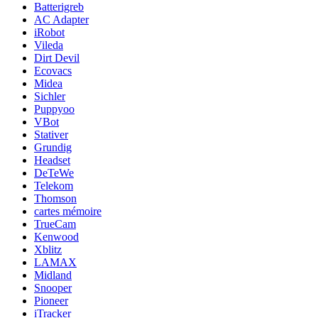
Batterigreb
AC Adapter
iRobot
Vileda
Dirt Devil
Ecovacs
Midea
Sichler
Puppyoo
VBot
Stativer
Grundig
Headset
DeTeWe
Telekom
Thomson
cartes mémoire
TrueCam
Kenwood
Xblitz
LAMAX
Midland
Snooper
Pioneer
iTracker