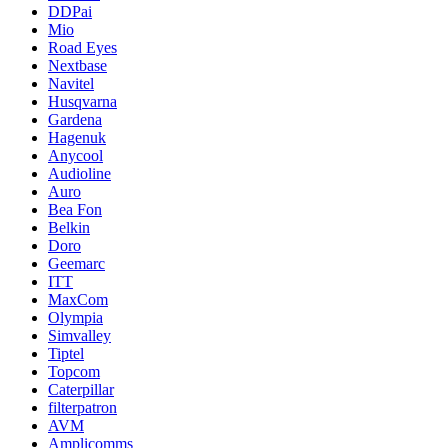
DDPai
Mio
Road Eyes
Nextbase
Navitel
Husqvarna
Gardena
Hagenuk
Anycool
Audioline
Auro
Bea Fon
Belkin
Doro
Geemarc
ITT
MaxCom
Olympia
Simvalley
Tiptel
Topcom
Caterpillar
filterpatron
AVM
Amplicomms