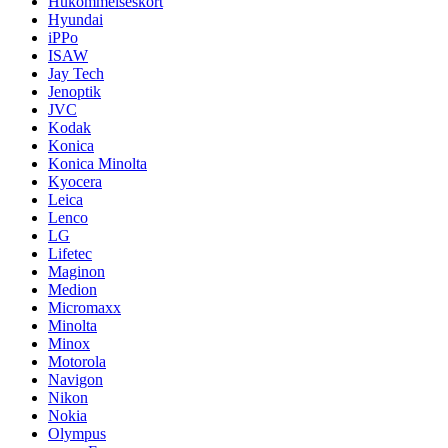
Hukommelseskort
Hyundai
iPPo
ISAW
Jay Tech
Jenoptik
JVC
Kodak
Konica
Konica Minolta
Kyocera
Leica
Lenco
LG
Lifetec
Maginon
Medion
Micromaxx
Minolta
Minox
Motorola
Navigon
Nikon
Nokia
Olympus