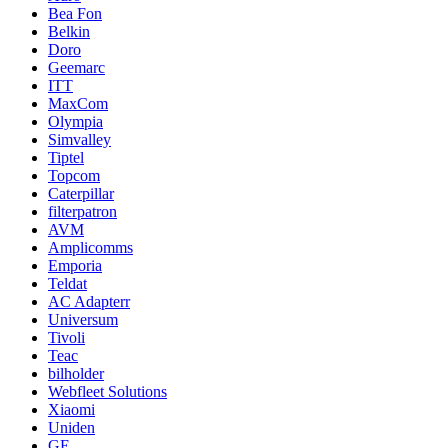
Bea Fon
Belkin
Doro
Geemarc
ITT
MaxCom
Olympia
Simvalley
Tiptel
Topcom
Caterpillar
filterpatron
AVM
Amplicomms
Emporia
Teldat
AC Adapterr
Universum
Tivoli
Teac
bilholder
Webfleet Solutions
Xiaomi
Uniden
GE