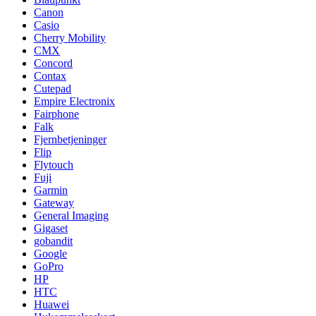
Canon
Casio
Cherry Mobility
CMX
Concord
Contax
Cutepad
Empire Electronix
Fairphone
Falk
Fjernbetjeninger
Flip
Flytouch
Fuji
Garmin
Gateway
General Imaging
Gigaset
gobandit
Google
GoPro
HP
HTC
Huawei