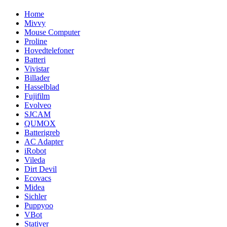
Home
Mivvy
Mouse Computer
Proline
Hovedtelefoner
Batteri
Vivistar
Billader
Hasselblad
Fujifilm
Evolveo
SJCAM
QUMOX
Batterigreb
AC Adapter
iRobot
Vileda
Dirt Devil
Ecovacs
Midea
Sichler
Puppyoo
VBot
Stativer