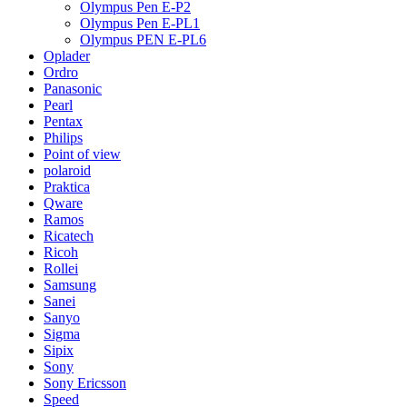
Olympus Pen E-P2
Olympus Pen E-PL1
Olympus PEN E-PL6
Oplader
Ordro
Panasonic
Pearl
Pentax
Philips
Point of view
polaroid
Praktica
Qware
Ramos
Ricatech
Ricoh
Rollei
Samsung
Sanei
Sanyo
Sigma
Sipix
Sony
Sony Ericsson
Speed