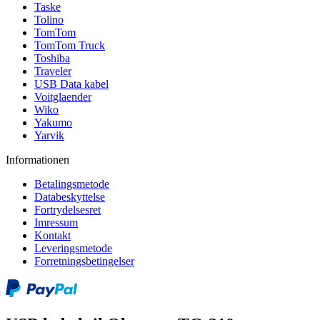
Taske
Tolino
TomTom
TomTom Truck
Toshiba
Traveler
USB Data kabel
Voitglaender
Wiko
Yakumo
Yarvik
Informationen
Betalingsmetode
Databeskyttelse
Fortrydelsesret
Imressum
Kontakt
Leveringsmetode
Forretningsbetingelser