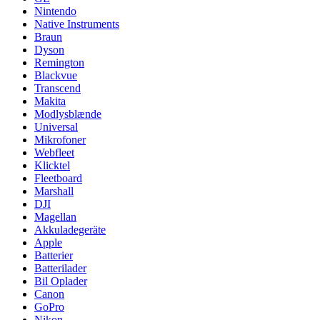
Nintendo
Native Instruments
Braun
Dyson
Remington
Blackvue
Transcend
Makita
Modlysblænde
Universal
Mikrofoner
Webfleet
Klicktel
Fleetboard
Marshall
DJI
Magellan
Akkuladegeräte
Apple
Batterier
Batterilader
Bil Oplader
Canon
GoPro
Nikon