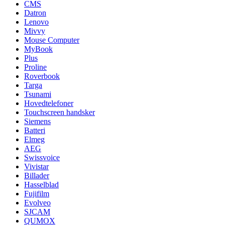
CMS
Datron
Lenovo
Mivvy
Mouse Computer
MyBook
Plus
Proline
Roverbook
Targa
Tsunami
Hovedtelefoner
Touchscreen handsker
Siemens
Batteri
Elmeg
AEG
Swissvoice
Vivistar
Billader
Hasselblad
Fujifilm
Evolveo
SJCAM
QUMOX