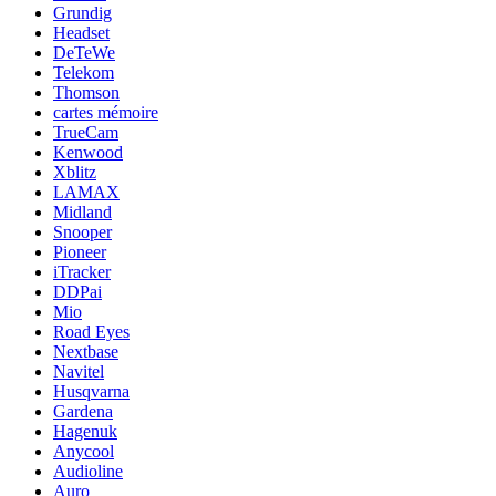
Grundig
Headset
DeTeWe
Telekom
Thomson
cartes mémoire
TrueCam
Kenwood
Xblitz
LAMAX
Midland
Snooper
Pioneer
iTracker
DDPai
Mio
Road Eyes
Nextbase
Navitel
Husqvarna
Gardena
Hagenuk
Anycool
Audioline
Auro